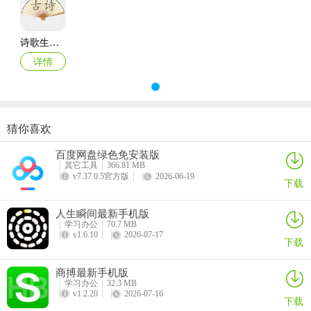
5、提供多种诗词内容，有助于学习诗词的注解释义与鉴赏，提升诗歌
素养。
诗歌生成器app
详情
猜你喜欢
百度网盘绿色免安装版
其它工具
366.81 MB
v7.37.0.5官方版
2026-06-19
下载
人生瞬间最新手机版
学习办公
70.7 MB
v1.6.10
2026-07-17
下载
商搏最新手机版
诗歌生成器2026最新版本使用说明
学习办公
32.3 MB
v1.2.20
2026-07-16
1. 输入关键词：打开软件后，在指定区域输入你想要的诗歌主题、情
下载