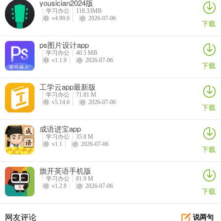
yousician2024版
学习办公
118.33MB
v4.99.0
2026-07-06
下载
ps图片设计app
学习办公
40.5 MB
v1.1.9
2026-07-06
下载
工学云app最新版
学习办公
71.81 M
v5.14.0
2026-07-06
下载
诗歌生成器在线制作
如果你想在线制作诗歌，那这款工具绝对能满足你！它是一款超棒的
成语进宝app
诗歌生成软件，能根据你输入的关键词、主题或情感，快速生成现代
学习办公
35.8 M
v1.1
2026-07-06
下载
诗、古典诗、藏头诗等多种风格的原创诗歌，给你带来创作灵感。它
有创新的诗歌生成算法，依托先进AI技术，融合深度学习与自然语言
旗开英语手机版
处理，生成的诗歌优美自然。而且诗歌类型多样，涵盖现代诗、古体
学习办公
81.9 M
诗，还有创新的哲理诗、儿童诗等。操作简单易懂，采用人性化交互
v1.2.8
2026-07-06
下载
设计，还有详细帮助文档与教程。生成的诗歌质量超高，经过精准优
化筛选，文笔优美、意境深远。你还能自由设置各项生成参数，打造
网友评论
说两句
专属诗歌。另外，它构建了海量诗歌资源库，收纳不同风格主题与时