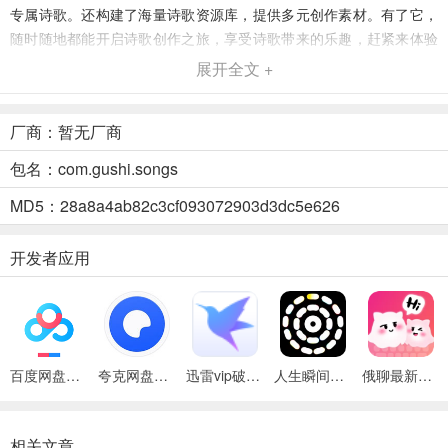
专属诗歌。还构建了海量诗歌资源库，提供多元创作素材。有了它，
随时随地都能开启诗歌创作之旅，享受诗歌带来的乐趣，赶紧来体验
吧！
展开全文 +
诗歌生成器2026最新版本优势
厂商：暂无厂商
1、先进算法驱动：自动生成文笔流畅、意境饱满且富有诗意的原创古
诗作品。
包名：com.gushi.songs
2、参数灵活设置：支持按需调整，帮网友打造契合个人偏好的专属诗
MD5：28a8a4ab82c3cf093072903d3dc5e626
歌。
开发者应用
3、海量资源宝库：收纳不同风格主题佳作，提供多元诗歌创作素材。
百度网盘绿色免安装Pc电脑版
夸克网盘官方正式版
迅雷vip破解版永久会员2024版
人生瞬间最新手机版
俄聊最新手机版
相关文章