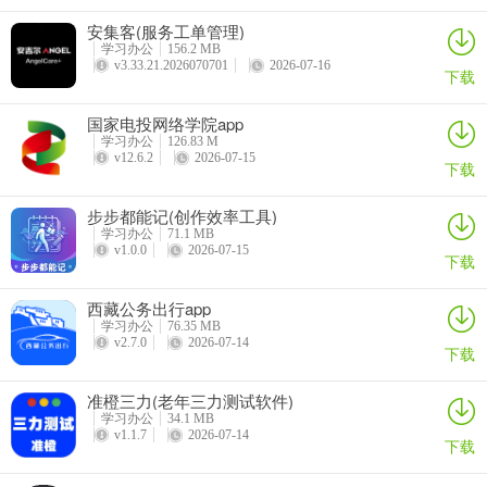
感或关键词，软件就能利用AI技术快速生成现代诗、古典诗、藏头诗
安集客(服务工单管理)
等多种风格的原创诗歌。
学习办公
156.2 MB
v3.33.21.2026070701
2026-07-16
下载
2. 设置字符数：支持五字符和七字符自由设置，能满足不同创作需
求，快速生成一首押韵诗的四首诗。
国家电投网络学院app
学习办公
126.83 M
3. 调整韵律位置：应用的韵律位置可选，还能随意隐藏头部和尾部，
v12.6.2
2026-07-15
下载
让诗歌创作更灵活。
4. 利用海量资源：软件构建了海量诗歌资源库，不仅能帮你创作，还
步步都能记(创作效率工具)
学习办公
71.1 MB
收纳不同风格主题与时代的古诗佳作，方便日常欣赏学习，配有详尽
v1.0.0
2026-07-15
下载
注释与赏析。
西藏公务出行app
5. 自由编辑分享：生成后的文本可自由编辑，还能一键复制保存，轻
学习办公
76.35 MB
松分享你的创作成果。
v2.7.0
2026-07-14
下载
准橙三力(老年三力测试软件)
学习办公
34.1 MB
v1.1.7
2026-07-14
下载