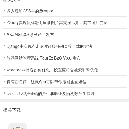
深入理解CSS中的@import
jQuery实现鼠标滑向当前图片高亮显示并且其它图片变灰
AKCMS5.0.6系列产品发布
Django中实现点击图片链接强制直接下载的方法
诗歌生成器2026最新版本功能
旅游网站管理系统 TourEx B2C V6.0 发布
1、支持五字符和七字符自由设置，能快速生成一首押韵诗的四首诗，
满足多样创作需求。
wordpress博客如何优化，设置更符合搜索引擎优化
2、韵律位置可选，可随意隐藏头部和尾部，让诗歌创作在韵律上更具
真有后悔药：这款App可以帮你撤回尴尬短信
灵活性。
Discuz! X2验证码的产生和验证及随机数产生探讨
3、点击即可快速生成百首诗歌，写诗速度飞快，节省创作时间，带来
高效体验。
相关下载
4、给予情意，能自由搭配诗句写出情意，使诗歌更具情感表达力与独
特性。