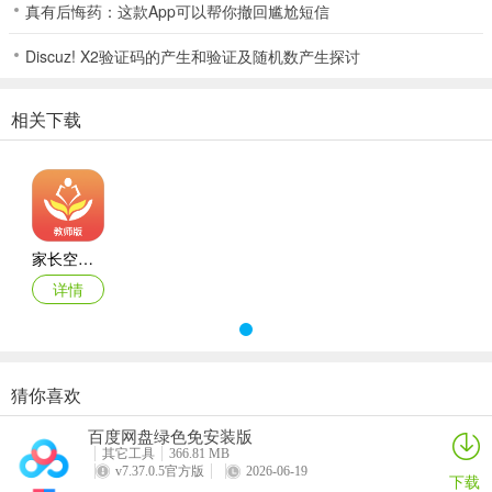
习，不断成长。
真有后悔药：这款App可以帮你撤回尴尬短信
4、教师可进行在线创课
Discuz! X2验证码的产生和验证及随机数产生探讨
实现课程资源不断丰富，校长可对学校主页及课程进行管理，为学校
提供更大展示平台
相关下载
软件功能
1、【移动作业】
随时随地，老师可轻松布置和批阅作业
2、【移动讲台】
教师可随时离开固定讲台，移步到学生中间通过手机便捷控制电子白
家长空间教师版app
板的上课内容，一边教学一边与学生进行课堂互动，让教学过程更轻
详情
松、流畅和高效；
3、【知识管理】
实现家校帮资源向空间网盘云同步，教师可多渠道快速收集任何感兴
猜你喜欢
趣的资源，并进行标签化管理，在实现自己碎片化知识管理的同时，
百度网盘绿色免安装版
还可以通过手机将资源一键发送给学生、一键分享给同事、课堂一键
其它工具
366.81 MB
投送到电子白板。
v7.37.0.5官方版
2026-06-19
下载