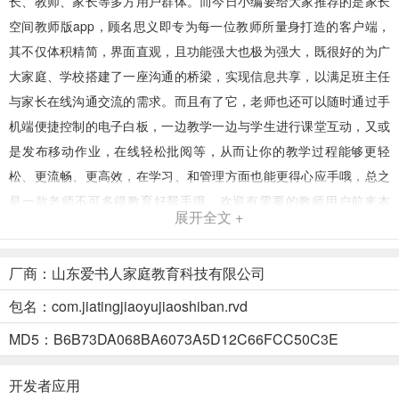
长、教师、家长等多方用户群体。而今日小编要给大家推荐的是
家长
空间教师版app
，顾名思义即专为每一位教师所量身打造的客户端，
其不仅体积精简，界面直观，且功能强大也极为强大，既很好的为广
大家庭、学校搭建了一座沟通的桥梁，实现信息共享，以满足班主任
与家长在线沟通交流的需求。而且有了它，老师也还可以随时通过手
机端便捷控制的电子白板，一边教学一边与学生进行课堂互动，又或
是发布移动作业，在线轻松批阅等，从而让你的教学过程能够更轻
松、更流畅、更高效，在学习、和管理方面也能更得心应手哦，总之
是一款老师不可多得教育好帮手哦，欢迎有需要的教师用户前来本
展开全文 +
3322软件站下载使用哈！
厂商：山东爱书人家庭教育科技有限公司
包名：com.jiatingjiaoyujiaoshiban.rvd
MD5：B6B73DA068BA6073A5D12C66FCC50C3E
开发者应用