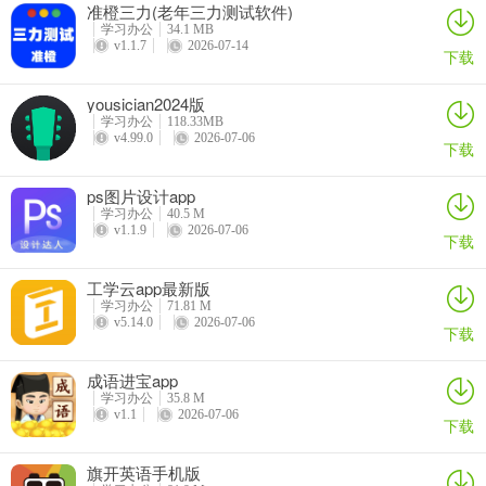
准橙三力(老年三力测试软件)
学习办公
34.1 MB
2、使用学校给予的专属账号登陆app
v1.1.7
2026-07-14
下载
3、在首页，可以一览app中的服务功能
yousician2024版
学习办公
118.33MB
v4.99.0
2026-07-06
下载
ps图片设计app
学习办公
40.5 M
v1.1.9
2026-07-06
下载
工学云app最新版
学习办公
71.81 M
v5.14.0
2026-07-06
下载
成语进宝app
学习办公
35.8 M
v1.1
2026-07-06
下载
4、在信息页面，可自由管理信息
5、在班级页面，可查看班级的风采
旗开英语手机版