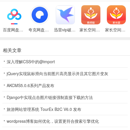
百度网盘绿色免安装Pc电脑版
夸克网盘官方正式版
迅雷vip破解版永久会员2024版
家长空间教师版
家长空间家长版软件最新版
家长空间教师版app特色
1、搭建在线家长学校
相关文章
以孩子班级为基础建立家长学习圈，精选了诸多优质课程，并通过家
深入理解CSS中的@import
委会监督协助家校协同，教师及校长可随时发布重要信息让家长第一
时间了解学校信息。
jQuery实现鼠标滑向当前图片高亮显示并且其它图片变灰
2、满足家长学习需求
AKCMS5.0.6系列产品发布
提供丰富的家庭教育课程资源，为家长提供系统学习课程、优质的校
Django中实现点击图片链接强制直接下载的方法
研课课程与名师课程。
3、建立互助式学习模式
旅游网站管理系统 TourEx B2C V6.0 发布
家长可将自己实践分享至平台，为其它家长提供经验借鉴，并且为家
wordpress博客如何优化，设置更符合搜索引擎优化
长提供解疑答惑的问答功能，让家长带动家长，通过同伴互助式学