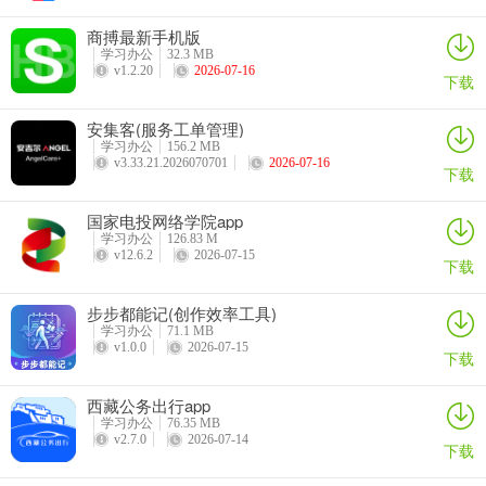
4、【多方沟通】
商搏最新手机版
教师、家长可快速创建备课组、育儿组等，围绕教学、教育实时交
学习办公
32.3 MB
流；还可随时随地进行班级圈分享、互动，孩子在家与校穿梭时的学
v1.2.20
2026-07-16
下载
习和生活状况尽收眼底
安集客(服务工单管理)
家长空间教师版怎么注册登录
学习办公
156.2 MB
v3.33.21.2026070701
2026-07-16
1、首先从本站下载并安装家长空间教师版app，点击图标打开
下载
国家电投网络学院app
学习办公
126.83 M
v12.6.2
2026-07-15
下载
步步都能记(创作效率工具)
学习办公
71.1 MB
v1.0.0
2026-07-15
下载
西藏公务出行app
学习办公
76.35 MB
v2.7.0
2026-07-14
下载