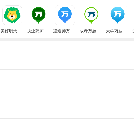
美好明天课堂app
执业药师万题库App
建造师万题库app
成考万题库官方手机版
大学万题库App
经济师模拟题一题不落。
下载更方便！
贵、低质”的传统线下机构和欺诈性培训班。
补缺，让您离通关更近一步！
分效果事半功倍！