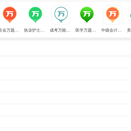
注会万题库app
执业护士万题库软件
成考万能库app(改名成考万题库)
医学万题库免费版
中级会计职称万题库app