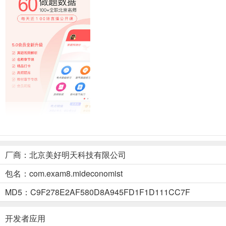
经济师万题库官方版介绍
厂商：北京美好明天科技有限公司
1、精选试题
包名：com.exam8.mideconomist
高质量历年真题，专业研发新增考点题；
2、智能练习
MD5：C9F278E2AF580D8A945FD1F1D111CC7F
利用人工智能算法，实现一对一智能出题；
3、智能评估
开发者应用