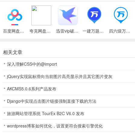
智能评估成绩，精确预测考分；
4、视频解析
视频解析声情并茂，独家业界名师讲解；
特色功能
百度网盘绿色免安装Pc电脑版
夸克网盘官方正式版
迅雷vip破解版永久会员2024版
一建万题库手机版
四六级万题库app
1、【经济师新大纲免费题库】
经济师万题库收录最新经济师资格证考试全部题库，经济师历年真题及
相关文章
2、【经济师新大纲免费视频学习】
经济师万题库视频课程，适用于全国2022经济师格证考试用户，离线
深入理解CSS中的@import
3、【经济师新大纲全天免费直播】
jQuery实现鼠标滑向当前图片高亮显示并且其它图片变灰
“免费直播课”由万题库大神讲师“7X12小时轮循”在线直播，完虐“昂
AKCMS5.0.6系列产品发布
特色亮点
1、【经济师新大纲模考大赛】
Django中实现点击图片链接强制直接下载的方法
万题库模考大赛，100%依据官方标准出题、仿真机考系统，高效查漏
旅游网站管理系统 TourEx B2C V6.0 发布
2、【经济师新大纲每日打卡】
万题库每日打卡，只需5分钟，打卡5道题，专题专练，1题抵10题，提
wordpress博客如何优化，设置更符合搜索引擎优化
3、【经济师新大纲学习计划】