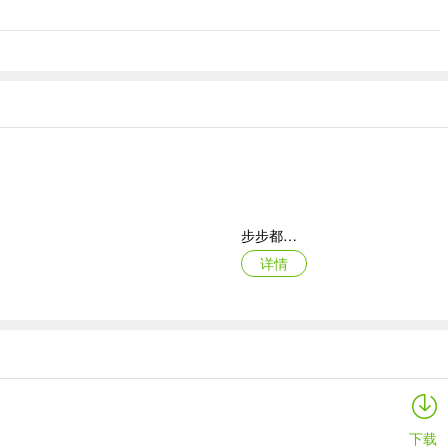
、《中级建筑经济》、《初级经济基础》、《初级人力资源》、《初级金融
步步都能记(创作效率工具)
详情
智能廊下莲湘客户端
详情
下载