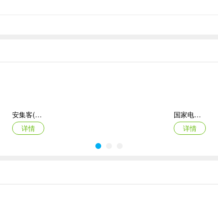
一个也不错过！
经济基础》、《中级人力资源》、《中级金融专业》、《中级商业经济》
安集客(服务工单管理)
国家电投网络学院app
详情
详情
准橙三力(老年三力测试软件)
绿联私有云官方版
详情
详情