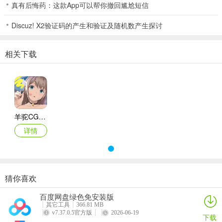
真有后悔药：这款App可以帮你撤回尴尬短信
1、精选大量素材、工具，汇聚优质绘画教程，在线学习绘画知识，随
时训练
Discuz! X2验证码的产生和验证及随机数产生探讨
2、700种以上的网点素材可以免费使用！并且为您准备了适合印刷的
高画质
相关下载
3、图文结合，解构板绘一笔一画的细节，软件带学，带你画出优美线
条
1、可以快速了解二次元绘画的便捷，让用户在线了解不同的信息更快
速
羊驼CG绘画app
2、针对不同的素材更快的了解，而且还可以通过掌握不同的绘画技巧
详情
进行快速的学习
3、针对各类信息可以更全的查看，让用户实时在线查询最全的绘画信
息更便捷
更新日志
猜你喜欢
v3.6.7版本
百度网盘绿色免安装版
修复了一些bug
其它工具
366.81 MB
v7.37.0.5官方版
2026-06-19
下载