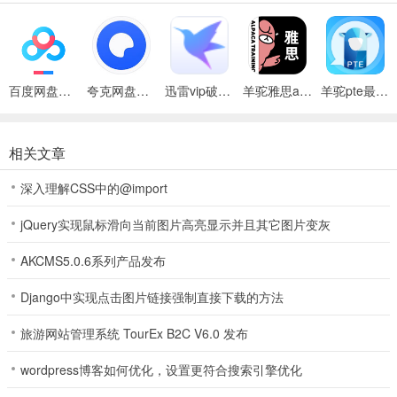
羊驼CG绘画app最新版特色
1、精选绘画素材、教程，更好掌握绘画技巧
2、羊驼CG绘画内容丰富，随时随地练习绘画技巧
3、图文进阶练习，提升个人绘画能力
百度网盘绿色免安装Pc电脑版
夸克网盘官方正式版
迅雷vip破解版永久会员2024版
羊驼雅思app
羊驼pte最新版
功能介绍
1、CG原画轻松学，板绘一节课入门
相关文章
羊驼老师带你上小课、海量素材、图文快速进阶
2、板绘小课堂，三天快速入门
深入理解CSS中的@import
视频小课入门三步走：硬件选择、软件带学、带你画出优美线条
jQuery实现鼠标滑向当前图片高亮显示并且其它图片变灰
3、软件进阶百科
快捷键、千款笔刷、图文解析绘画技巧
AKCMS5.0.6系列产品发布
4、图文进阶练习
Django中实现点击图片链接强制直接下载的方法
图文结合，解构板绘一笔一画的细节
5、分级练习素材
旅游网站管理系统 TourEx B2C V6.0 发布
精选分级绘画素材，适合你练习的素材才是好素材
wordpress博客如何优化，设置更符合搜索引擎优化
软件测评