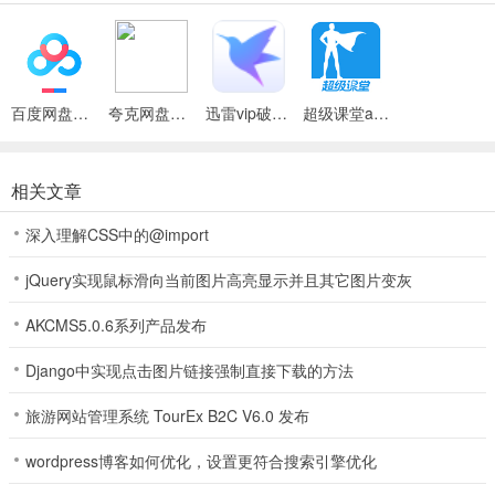
超级课堂官方版介绍
1、高效的学习内容，强大的信息统计分析系统，让学生不再做重复劳
百度网盘绿色免安装Pc电脑版
夸克网盘官方正式版
迅雷vip破解版永久会员2024版
超级课堂app
动。
2、引入游戏机制，勋章、奖励、排名，让学生爱上学习，爱上考试。
相关文章
3、接收和上传老师布置的作业，功能强大的练习系统，学练测三位一
体，紧密结合。
深入理解CSS中的@import
4、忠实的记录学生的历史学习表现，可以针对学生的弱点，因材施
jQuery实现鼠标滑向当前图片高亮显示并且其它图片变灰
教。
5、将书本上的知识变成一个个优美的故事，在用声光影打造的视听盛
AKCMS5.0.6系列产品发布
宴中高效的吸收知识。
Django中实现点击图片链接强制直接下载的方法
6、社交化的学习机制，让学习不再单调。
软件亮点
旅游网站管理系统 TourEx B2C V6.0 发布
1、超级课堂app有别于传统枯燥、死板录播形式的视频课程。
wordpress博客如何优化，设置更符合搜索引擎优化
2、教学视频大片严格要求情节的饱满、语言的活泼和画面的精致。