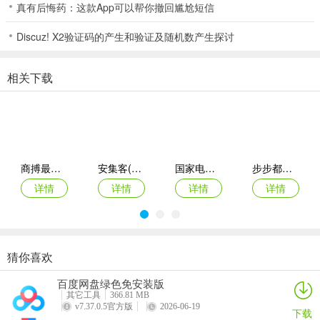
真有后悔药：这款App可以帮你撤回尴尬短信
3、力求让创新性的知识讲述、艺术般的画面体验和严密性的知识传递
互溶。
Discuz! X2验证码的产生和验证及随机数产生探讨
4、让知识的吸收变得高效而系统。
软件优势
相关下载
1、【专业教学内容】
主课程全知识点详解，通过名师各科趣味讲解，
提高学习成绩
小学一年级，二年级- 低年段；三年级，四年级-中年段；五年级，六
年级
商搏最新手机版
安集客(服务工单管理)
国家电投网络学院app
步步都能记(创作效率工具)
小升初初一，初二，初三中考
详情
详情
详情
详情
高一，高二，高三高考
2、【积分商城奖励】
完成视频学习与课后习题能获得积分，可以在积
分商城兑换奖品
3、【趣味教学模式】
猜你喜欢
创新电影大片式教学内容，摒弃枯燥乏味的录屏
西藏公务出行app
准橙三力(老年三力测试软件)
绿联私有云官方版
智能廊下莲湘客户端
讲课方式，贴近生活，增加学习趣味性
百度网盘绿色免安装版
详情
详情
详情
详情
4、【学习轨迹分析】
每天统计分析学习情况，充分了解到每天、每月
其它工具
366.81 MB
v7.37.0.5官方版
2026-06-19
下载
的学习进度，稳固掌握知识点