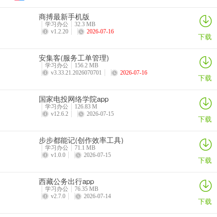
常见问题
商搏最新手机版
学习办公
32.3 MB
如何查看我的订单？
v1.2.20
2026-07-16
下载
首页导航栏中可点击［我的订单］，便可进入我的订单页面
以及［个人中心］下拉中的［我的订单］也可以哦
安集客(服务工单管理)
学习办公
156.2 MB
买错了，如何退款？
v3.33.21.2026070701
2026-07-16
下载
首先，我们的退款制度是购买三日之内才能申请退款，三日之后是不
给予退款处理的。且客服人员发现您是经常退款的用户，没有足够的
国家电投网络学院app
学习办公
126.83 M
理由我们一般是不会给予退款的哦！
v12.6.2
2026-07-15
下载
如若您真的有错误购买的情况明清进入我的订单栏目，找到［支付成
功订单］，点击对应订单下方的［申请退款］，并详细填写退款原
步步都能记(创作效率工具)
学习办公
71.1 MB
因，客服将在三个工作日之内，给予退款审核。退款申请成功后，可
v1.0.0
2026-07-15
下载
在［退款订单］中查看退款进度。
我没有超级币可以直接购买吗？
西藏公务出行app
平台支持多种支付方式，没有超级币可选择用第三方支付直接支付
学习办公
76.35 MB
v2.7.0
2026-07-14
下载
哦！