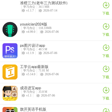
我的积分从哪可以获得？
准橙三力(老年三力测试软件)
平台的设计规范的积分体制，在［任务中心］有基本的积分来源列
学习办公
34.1 MB
v1.1.7
2026-07-14
下载
表，完成任务即可有积分与超级币赠送
更新日志
yousician2024版
学习办公
118.33MB
v3.6.7版本
v4.99.0
2026-07-06
下载
分享bug修复
v3.6.0版本
ps图片设计app
学习办公
40.5 M
作业功能升级，支持同步课
v1.1.9
2026-07-06
下载
v3.5.4版本
优化体验，增强稳定性。
工学云app最新版
学习办公
71.81 M
v3.5.3版本
v5.14.0
2026-07-06
下载
作业功能升级，支持同步课
v3.5.1版本
成语进宝app
学习办公
35.8 M
修复FM部分音频播放bug
v1.1
2026-07-06
下载
v3.4.8版本
1、作业功能优化支持同步课程
旗开英语手机版