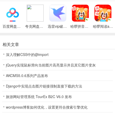
2、大家可以通过色彩、声音或者是情感等多种元素，来帮助大家提高
记忆
3、每个汉字也有对应的释义，可以让孩子们加强对汉字的理解能力哦
4、不同年龄段需要学习的课程，可以直接根据年龄进行选择对应的课
百度网盘绿色免安装Pc电脑版
夸克网盘官方正式版
迅雷vip破解版永久会员2024版
哈啰拼音App手机版
哈啰阅读app
程
5、多种有趣味的学习方式，大家可以轻松愉悦的线上学习汉字哦
相关文章
应用亮点
1、人教版语文完全同步，识字快人一步
深入理解CSS中的@import
2、内容包含1200字+4000词语+3600句子（字词量覆盖常用书面语
jQuery实现鼠标滑向当前图片高亮显示并且其它图片变灰
95%以上）
AKCMS5.0.6系列产品发布
3、五大环节 科学教授（初识汉字、汉字演变、汉字讲解、听音辨
字、汉字描写）
Django中实现点击图片链接强制直接下载的方法
4、艾宾浩斯记忆曲线，识字过目不忘（形象记忆、理解记忆、卓效记
旅游网站管理系统 TourEx B2C V6.0 发布
忆、系统记忆）
5、专属学习报告，掌握学习成效
wordpress博客如何优化，设置更符合搜索引擎优化