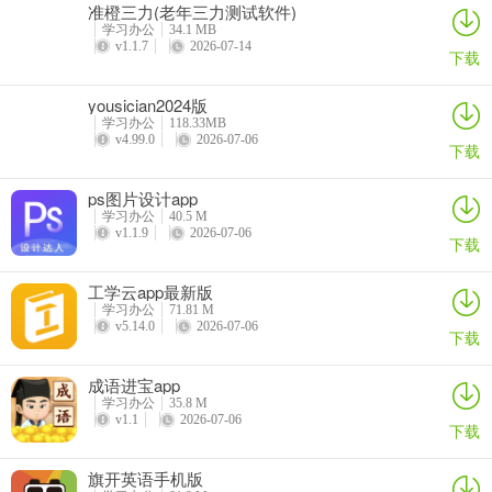
准橙三力(老年三力测试软件)
发对汉字的学习兴趣
学习办公
34.1 MB
v1.1.7
2026-07-14
5-6岁：突飞猛进—扩展组词，在识字解义的基础上学会组词，提升语
下载
言组织能力
yousician2024版
6+岁：厚积薄发—延伸造句，利用所学字词学会造句，提升语言表达
学习办公
118.33MB
v4.99.0
2026-07-06
和逻辑思维能力
下载
更新日志
ps图片设计app
v1.0.3版本
学习办公
40.5 M
v1.1.9
2026-07-06
下载
更稳定、更优质，邀您一起体验。
工学云app最新版
学习办公
71.81 M
v5.14.0
2026-07-06
下载
成语进宝app
学习办公
35.8 M
v1.1
2026-07-06
下载
旗开英语手机版