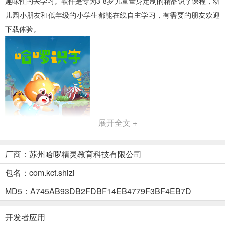
趣味性的去学习。软件是专为3-8岁儿童量身定制的精品识字课程，幼
儿园小朋友和低年级的小学生都能在线自主学习，有需要的朋友欢迎
下载体验。
展开全文 +
厂商：苏州哈啰精灵教育科技有限公司
包名：com.kct.shizi
MD5：A745AB93DB2FDBF14EB4779F3BF4EB7D
哈啰识字免费版应用特色
1、丰富的界面设计，可以激发孩子们的学习兴趣，让大家爱上学习
开发者应用