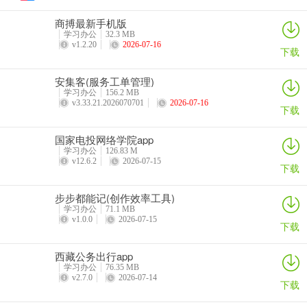
素，充分调动儿童感官，利用视觉、听觉等判别汉字结构和笔画，结
商搏最新手机版
合字形有效帮助记忆
学习办公
32.3 MB
v1.2.20
2026-07-16
下载
理解记忆：在汉字讲解过程中，通过对字义的解释，加强儿童对汉字
的理解，有效加深记忆
安集客(服务工单管理)
卓效记忆：每课的趣味互动游戏和规范的汉字描红，让儿童在识字解
学习办公
156.2 MB
v3.33.21.2026070701
2026-07-16
下载
义的基础上，准确掌握汉字笔画，提升记忆效果
系统记忆：每单元结束后，针对该单元所学汉字进行系统复习，强化
国家电投网络学院app
记忆
学习办公
126.83 M
v12.6.2
2026-07-15
下载
经典阅读：以部编人教版语文课本内容
专属学习报告：根据基础学习效果，结合艾宾浩斯记忆曲线，自动制
步步都能记(创作效率工具)
定复习计划并推送复习内容，同时生成详细的学习报告，精确掌握学
学习办公
71.1 MB
v1.0.0
2026-07-15
习成效
下载
哈啰识字app使用方法
西藏公务出行app
根据课程编排特点以及儿童幼儿认知发展规律，科学分段，循序渐进
学习办公
76.35 MB
v2.7.0
2026-07-14
拓展孩子思维，帮助儿童打好汉字基础，助力幼小衔接
下载
3-4岁：初露锋芒—单字学习，读字音，辨字形，懂字义，练写字，激