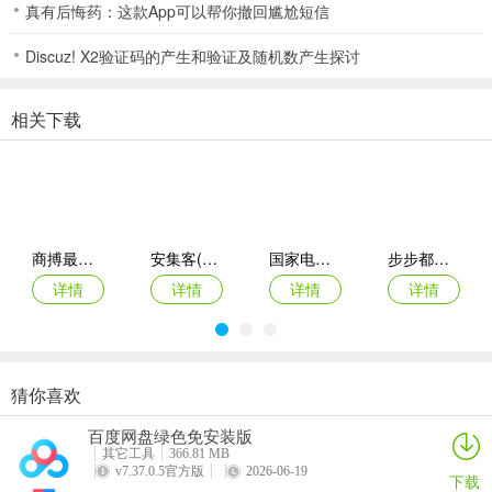
真有后悔药：这款App可以帮你撤回尴尬短信
Discuz! X2验证码的产生和验证及随机数产生探讨
相关下载
商搏最新手机版
安集客(服务工单管理)
国家电投网络学院app
步步都能记(创作效率工具)
详情
详情
详情
详情
功能介绍
创意选字：在同步覆盖部编小学一、二年级生字的基础上，另选400
个读题常用字，为儿童阅读、入学、读题打下坚实的基础
猜你喜欢
西藏公务出行app
准橙三力(老年三力测试软件)
绿联私有云官方版
智能廊下莲湘客户端
预习式导入教学：根据字源字形字义，在互动游戏中加入形似汉字的
百度网盘绿色免安装版
详情
详情
详情
详情
元素，加深儿童对汉字的印象，激发儿童的识字兴趣
其它工具
366.81 MB
v7.37.0.5官方版
2026-06-19
下载
形象记忆：在汉字演变动画中，通过色彩、声音、动效、情感等元