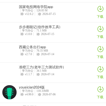
国家电投网络学院app
学习办公
126.83 M
v12.6.2
2026-07-15
下载
步步都能记(创作效率工具)
学习办公
71.1 MB
v1.0.0
2026-07-15
下载
西藏公务出行app
学习办公
76.35 MB
v2.7.0
2026-07-14
下载
准橙三力(老年三力测试软件)
2、点击消息，进入查看收到的消息信息，了解聊天和作业的消息内
学习办公
34.1 MB
v1.1.7
2026-07-14
容。
下载
yousician2024版
学习办公
118.33MB
v4.99.0
2026-07-06
下载