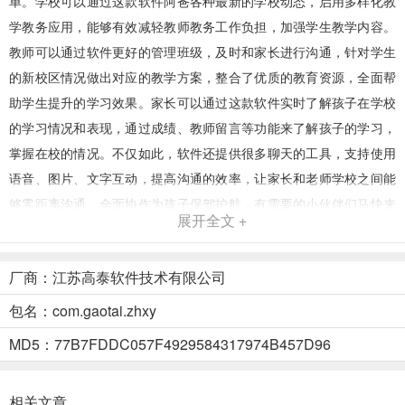
单。学校可以通过这款软件阿爸各种最新的学校动态，启用多样化教
学教务应用，能够有效减轻教师教务工作负担，加强学生教学内容。
教师可以通过软件更好的管理班级，及时和家长进行沟通，针对学生
的新校区情况做出对应的教学方案，整合了优质的教育资源，全面帮
助学生提升的学习效果。家长可以通过这款软件实时了解孩子在学校
的学习情况和表现，通过成绩、教师留言等功能来了解孩子的学习，
掌握在校的情况。不仅如此，软件还提供很多聊天的工具，支持使用
语音、图片、文字互动，提高沟通的效率，让家长和老师学校之间能
够零距离沟通，全面协作为孩子保驾护航，有需要的小伙伴们马快来
展开全文 +
本站下载这款
简至人人通app
吧。
厂商：江苏高泰软件技术有限公司
包名：com.gaotai.zhxy
MD5：77B7FDDC057F4929584317974B457D96
相关文章