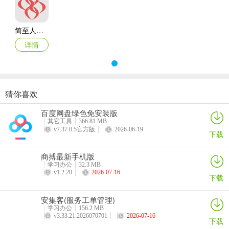
成低碳办公环境。
2、智慧教学
简至人人通app官方版
云平台智慧教学系统，辅助教师教学精准化，学生学习个性化，教我
详情
所需，学我所需。
3、校园安全
校园监控网络化，特定账号应用，终端均可调阅教室视频视频信息，
猜你喜欢
杜绝校园安全隐患。
4、家校互动
百度网盘绿色免安装版
互联网模式的家校互动，传统交流基础上更添群聊、图文新渠道，更
其它工具
366.81 MB
v7.37.0.5官方版
2026-06-19
下载
快捷更准确。
5、教学资源
商搏最新手机版
整合优质的教育资源，提供教师&学生个人学习空间，构建网络教学
学习办公
32.3 MB
v1.2.20
2026-07-16
下载
平台。
简至人人通app官方版使用说明
安集客(服务工单管理)
1、进入应用首页中，可以查看提供的所有功能应用。
学习办公
156.2 MB
v3.33.21.2026070701
2026-07-16
下载