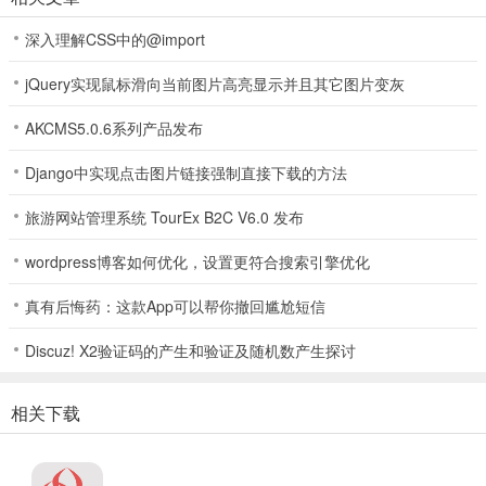
深入理解CSS中的@import
jQuery实现鼠标滑向当前图片高亮显示并且其它图片变灰
AKCMS5.0.6系列产品发布
软件特色
Django中实现点击图片链接强制直接下载的方法
1、【缤纷应用，陪伴美好时光】
旅游网站管理系统 TourEx B2C V6.0 发布
启用多样化教学教务应用，陪伴校园生活，减轻教师教务工作负担，
加强学生教学内容。
wordpress博客如何优化，设置更符合搜索引擎优化
2、【即时聊天，架接家校沟通】
真有后悔药：这款App可以帮你撤回尴尬短信
便捷的即时聊天，语音、图片、文字互动，沟通更轻松便捷。
3、【人人空间，共享校园生活】
Discuz! X2验证码的产生和验证及随机数产生探讨
在校园中分享生活点滴、班级趣事，与大家欣享校园美好时光。
软件功能
相关下载
1、在线办公
垂直于教育K12行业，量身定制的在线办公系统，加强信息流转，形