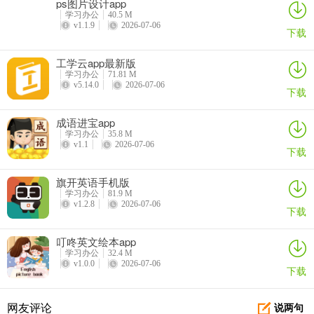
ps图片设计app
学习办公
40.5 M
v1.1.9
2026-07-06
下载
工学云app最新版
学习办公
71.81 M
v5.14.0
2026-07-06
下载
成语进宝app
学习办公
35.8 M
v1.1
2026-07-06
3、在动态页面，可以查看最新的动态信息，可以查看自己的动态内
下载
容。
旗开英语手机版
学习办公
81.9 M
v1.2.8
2026-07-06
下载
叮咚英文绘本app
学习办公
32.4 M
v1.0.0
2026-07-06
下载
网友评论
说两句