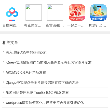
2.刷植物
扫描植物来识别出植物的百科介绍信息增加对陌生植物的认识。
3.刷地标
百度网盘绿色免安装Pc电脑版
夸克网盘官方正式版
迅雷vip破解版永久会员2024版
一起走一走APP最新版
周游计步APP最新版
扫描标志性的建筑物来获取到标志性建筑物的详情介绍信息。
4.刷车型
相关文章
扫描车型来获取到对车型的详情介绍信息，增加对车型的了解。
深入理解CSS中的@import
5.驾考练习
jQuery实现鼠标滑向当前图片高亮显示并且其它图片变灰
提供有很多的驾考练习题，用户可根据题目来分析答题使用。
AKCMS5.0.6系列产品发布
6.答案解析
Django中实现点击图片链接强制直接下载的方法
用户可以对各种驾考练习题的答案解析进行详情查看了解题目正
旅游网站管理系统 TourEx B2C V6.0 发布
确答案。
wordpress博客如何优化，设置更符合搜索引擎优化
应用特色