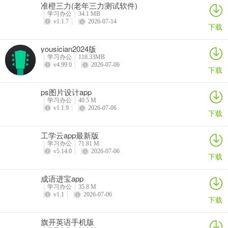
丰富优化页面
准橙三力(老年三力测试软件)
学习办公
34.1 MB
v1.1.7
2026-07-14
下载
yousician2024版
学习办公
118.33MB
v4.99.0
2026-07-06
下载
ps图片设计app
学习办公
40.5 M
v1.1.9
2026-07-06
下载
工学云app最新版
学习办公
71.81 M
v5.14.0
2026-07-06
下载
成语进宝app
学习办公
35.8 M
v1.1
2026-07-06
下载
旗开英语手机版