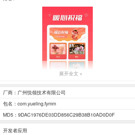
展开全文 +
厂商：广州悦领技术有限公司
包名：com.yueling.fymm
应用功能
1.福运佳句
MD5：9DAC1976DE03DD856C29B38B10AD0D0F
进入到福运佳句中即可对各种各样的诗词文案内容进行详情查
开发者应用
看。