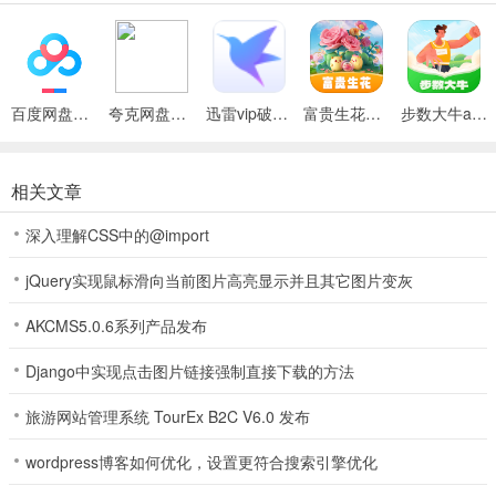
2.分类展示
将各种不同类型的福运佳句进行了分类展示，便于用户精准查找
查看。
百度网盘绿色免安装Pc电脑版
夸克网盘官方正式版
迅雷vip破解版永久会员2024版
富贵生花官方版
步数大牛app最新版
3.福运祝福
相关文章
用户可对各种福运祝福语进行查看了解，学习不同场所的祝福语
知识。
深入理解CSS中的@import
4.祝福语分类
jQuery实现鼠标滑向当前图片高亮显示并且其它图片变灰
按照不同的节日类型来将祝福语分类管理，让用户查看祝福语更
AKCMS5.0.6系列产品发布
方便。
Django中实现点击图片链接强制直接下载的方法
5.浏览佳句
用户可对各种诗词佳句进行浏览查看，来发现更多的诗词佳句内
旅游网站管理系统 TourEx B2C V6.0 发布
容。
wordpress博客如何优化，设置更符合搜索引擎优化
6.阅读查看