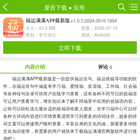
爱吾下载
●
应用
v1.0.3.2024.0516.1604
福运满满APP最新版
大小：43.2 MB
更新：2026-07-16
类别：
学习办公
系统：Android
立即下载
内容介绍
评论
0
福运满满APP最新版是一款提供福运佳句、福运祝福等功能的软
件，在福运佳句中涵盖有学习福、爱情福、友谊福、工作福、社会福
等各种佳句语录可供用户在线学习查看，还有各种不同节日的祝福语
可让用户查看学习，增长知识来了解不同场景中应用的祝福语内容，
让你可以轻松送出最合适的祝福语给家人朋友，在学习福中心可以对
各种古诗词内容进行详情查看进而学习到更多的诗词佳作，超多的诗
词文案可以便捷用户随时查看，丰富自身的文化内涵，探索更多传统
文化知识使用，有需要的用户就快来下载福运满满官网版软件进行使
用吧！