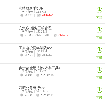
5.暖心祝福
商搏最新手机版
学习办公
32.3 MB
对各种祝福语的查看学习来让用户为你的家人朋友送上暖心祝
v1.2.20
2026-07-16
下载
福。
安集客(服务工单管理)
使用介绍
学习办公
156.2 MB
1、用户可以先在本网站下载安装福运满满软件；
v3.33.21.2026070701
2026-07-16
下载
2、在软件中用户可以对各种带福的诗词佳句进行赏析查看；
国家电投网络学院app
学习办公
126.83 M
3、用户可以对各种节日场所中的祝福语进行学习查看；
v12.6.2
2026-07-15
下载
4、用户可以按照诗词佳句的分类来查找到感兴趣的诗词佳句查
步步都能记(创作效率工具)
看；
学习办公
71.1 MB
v1.0.0
2026-07-15
下载
5、用户可以按照节日类型来对各种祝福语分类查找使用；
西藏公务出行app
更新日志
学习办公
76.35 MB
v1.0.3.2024.0516.1604 版本
v2.7.0
2026-07-14
下载
丰富优化页面