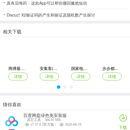
真有后悔药：这款App可以帮你撤回尴尬短信
还可以对各种诗词佳句进行阅读查看，通过阅读来理解诗词佳句
Discuz! X2验证码的产生和验证及随机数产生探讨
详情内容。
应用特色
相关下载
1.诗词丰富
提供的诗词内容非常丰富，用户可以查看到丰富的诗词内容。
2.海量祝福语
商搏最新手机版
安集客(服务工单管理)
国家电投网络学院app
步步都能记(创作效率工具)
还拥有海量的祝福语可供用户在线查看，了解更多祝福语内容。
详情
详情
详情
详情
3.增长知识
通过对各种诗词佳句以及祝福语的详情查看来增长知识探索新
知。
猜你喜欢
西藏公务出行app
准橙三力(老年三力测试软件)
绿联私有云官方版
智能廊下莲湘客户端
4.传递能量
百度网盘绿色免安装版
详情
详情
详情
详情
其它工具
366.81 MB
其中所提供的诗词佳句都收带福的诗词佳句能够传递正能量。
v7.37.0.5官方版
2026-06-19
下载