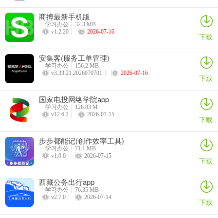
6、介绍详细
商搏最新手机版
拥有详细的院校介绍内容可以使考生选择喜欢的院校更轻松；
学习办公
32.3 MB
v1.2.20
2026-07-16
下载
使用介绍
安集客(服务工单管理)
1、在软件中考生能够轻松输入院校的名称；
学习办公
156.2 MB
v3.33.21.2026070701
2026-07-16
下载
2、这样就可以搜索院校的内容进行信息浏览；
3、以便考生根据个人的考试分数选择合适的院校；
国家电投网络学院app
学习办公
126.83 M
v12.6.2
2026-07-15
4、从而每天完成刷题任务不断提升解答题目的能力；
下载
5、也可以在线阅读最新的资讯跟踪考研相关的动态；
步步都能记(创作效率工具)
学习办公
71.1 MB
v1.0.0
2026-07-15
下载
西藏公务出行app
学习办公
76.35 MB
v2.7.0
2026-07-14
下载