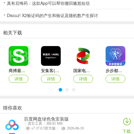
真有后悔药：这款App可以帮你撤回尴尬短信
收集了往年真题资源能够支持考生全面了解考试的难题以及题
Discuz! X2验证码的产生和验证及随机数产生探讨
型；
2、海量词汇
相关下载
提供了海量词汇资源可以为考生记忆单词备考提供充足的词汇；
3、每日推送
线上刷题学习知识能够为考生每日推送，帮助考生培养学习习
商搏最新手机版
安集客(服务工单管理)
国家电投网络学院app
步步都能记(创作效率工具)
惯；
详情
详情
详情
详情
4、题库丰富
具备了丰富多样的题库资源可以使考生刷题不断提升答题能力；
5、及时更新
猜你喜欢
西藏公务出行app
准橙三力(老年三力测试软件)
绿联私有云官方版
智能廊下莲湘客户端
在线浏览考试资讯能够进行及时更新，一手掌握考试相关的动
百度网盘绿色免安装版
详情
详情
详情
详情
其它工具
366.81 MB
态；
v7.37.0.5官方版
2026-06-19
下载