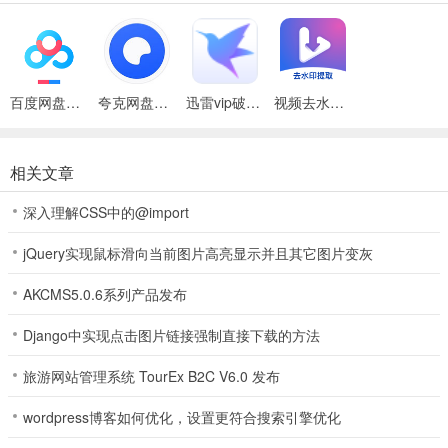
2、院校对比
选择两个院校进行对比，轻松选择自己喜欢的院校；
3、学校论坛
百度网盘绿色免安装Pc电脑版
夸克网盘官方正式版
迅雷vip破解版永久会员2024版
视频去水印提取app
在线与他人讨论各种话题获取更多院校相关的信息；
相关文章
4、真题练习
深入理解CSS中的@import
进入真题页面查找试题资源并练习题目巩固专业知识点；
jQuery实现鼠标滑向当前图片高亮显示并且其它图片变灰
5、背单词
在线记忆单词对考研相关的词汇进行掌握，丰富英语词汇量；
AKCMS5.0.6系列产品发布
6、考研资讯
Django中实现点击图片链接强制直接下载的方法
阅读最新的考研资讯对更多考研消息进行掌握，获取最新信息；
旅游网站管理系统 TourEx B2C V6.0 发布
应用特色
wordpress博客如何优化，设置更符合搜索引擎优化
1、真题实战