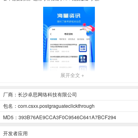
展开全文 +
厂商：长沙卓思网络科技有限公司
包名：com.csxx.postgraguateclickthrough
应用功能
MD5：393B76AE9CCA3F0C9546C641A7BCF294
1、院校详情
详情页面浏览院校信息掌握相关院校的招生内容；
开发者应用