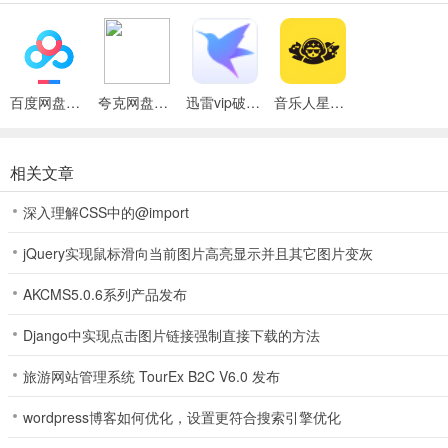
2、完成每节课的课后练习，坚持做到这一点，你就会发现自己在不知不
百度网盘绿色免安装Pc电脑版
夸克网盘官方正式版
迅雷vip破解版永久会员2024版
音乐人星球安卓版
相关文章
深入理解CSS中的@import
jQuery实现鼠标滑向当前图片高亮显示并且其它图片变灰
3、凡是拿到两门]以上“结课证书”的小伙伴就有资格成为「星球签约音
AKCMS5.0.6系列产品发布
Django中实现点击图片链接强制直接下载的方法
旅游网站管理系统 TourEx B2C V6.0 发布
wordpress博客如何优化，设置更符合搜索引擎优化