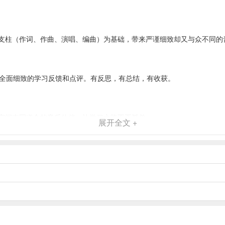
支柱（作词、作曲、演唱、编曲）为基础，带来严谨细致却又与众不同的
获取全面细致的学习反馈和点评。有反思，有总结，有收获。
宙间志同道合的音乐伙伴，让学习之路不再孤单。
展开全文 +
专区，更准确，更靠谱，当然，也更懂你。