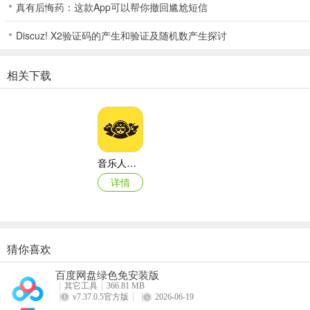
真有后悔药：这款App可以帮你撤回尴尬短信
Discuz! X2验证码的产生和验证及随机数产生探讨
音乐人星球app成为签约音乐人的好处有哪些
相关下载
1、得到1-2年资深制作人老师“1V1”的辅导，让你的能力提升，具备
2、平台利用渠道流量、资源的优势，帮你把作品变现产生价值（赚钱
3、为你提供更多定制化的创作机会，提高知名度。
4、深度挖掘创作者IP的商业价值，拓展广告收益。
音乐人星球app
详情
5、媒体资源拓展、运营，策划音乐人活动，塑造行业影响力。
应用亮点
1、在软件中，有很多教学视频供用户参考学习，可以一键观看。
猜你喜欢
2、可以在视频课程中发表自己的评论，与其他学习用户或专业教师互
百度网盘绿色免安装版
其它工具
366.81 MB
3、帮助用户学习许多流行音乐专业化的必修课，如示唱等、作词、作
v7.37.0.5官方版
2026-06-19