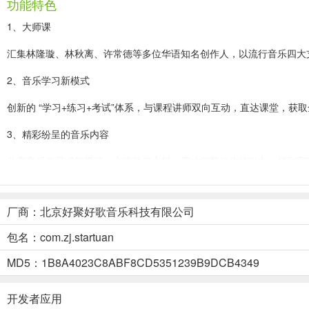
功能特色
1、大师课
汇集林隆璇、林秋离、许常德等多位华语知名创作人，以流行音乐四大
2、音乐学习新模式
创新的 “学习+练习+考试”体系，与课程讲师双向互动，直达课堂，
3、精彩纷呈的音乐内容
分享音乐作品或短视频，交流学习心得，用才华释放你的引力，找到宇
4、音乐人活动中心
厂商：北京好聚好歌音乐科技有限公司
为热爱音乐的你量身打造，专注于音乐产业发展的“互联网+音乐”活动
包名：com.zj.startuan
音乐人星球app怎么成为星球签约音乐人
1、学习「 星球大师课」让每个小白都能写出自己的歌。
MD5：1B8A4023C8ABF8CD5351239B9DCB4349
开发者应用