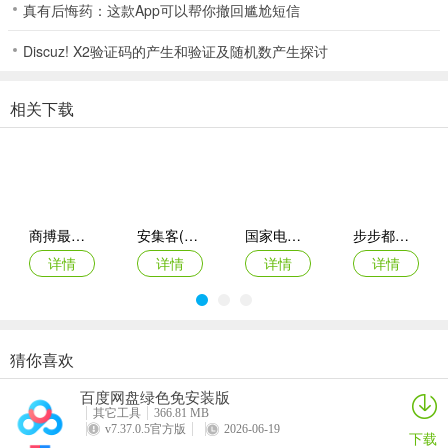
猿编程启蒙app如同逻辑思维、设计思维一样，计算思维也是一种思
真有后悔药：这款App可以帮你撤回尴尬短信
维方式。那么到底什么是计算思维呢？
Discuz! X2验证码的产生和验证及随机数产生探讨
我们还拿做饭的场景来举例子。假设今天家里要来客人，我们会在做
饭之前根据客人的口味考虑到今天的菜式。然后问题来了，我们需要
相关下载
买哪些材料？材料要怎么处理？这些都是需要解决的。
软件亮点
1、创新思维
培养孩子工智能替细核心能力
2、逻辑思维
商搏最新手机版
安集客(服务工单管理)
国家电投网络学院app
步步都能记(创作效率工具)
培养孩子精通理科的底层思维
详情
详情
详情
详情
3、结构化思维
建立孩子分析解决问题的高效方式
4、迭代思维
猜你喜欢
培养孩子应对独定骑中的周期实践能力
西藏公务出行app
准橙三力(老年三力测试软件)
绿联私有云官方版
智能廊下莲湘客户端
百度网盘绿色免安装版
5、用户思维
详情
详情
详情
详情
其它工具
366.81 MB
培养孩子将知识转化为实际生产力的能力
v7.37.0.5官方版
2026-06-19
下载