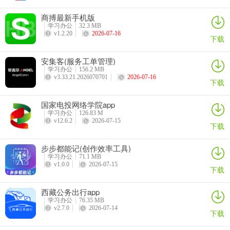
商搏最新手机版
学习办公
32.3 MB
2、厘清
v1.2.20
2026-07-16
下载
这一步主要是对每个任务进行判断：哪些任务是可执行的，哪些任务
安集客(服务工单管理)
是（短期内或者未来）不可执行的。
学习办公
156.2 MB
v3.33.21.2026070701
2026-07-16
下载
对于前者，将其录入近日待办事项列表，对于后者，可以打上#将来、
Later-SomeDay 等标签。
国家电投网络学院app
学习办公
126.83 M
随后，对于待办事项列表中的可执行任务，判断是否可以使用 2 分钟
v12.6.2
2026-07-15
下载
法则进行处理：如果这些任务是在 2 分钟左右可以完成的，那就立马
去做。比如，回复邮件、拖地等任务。如果不是简单任务，需要多个
步步都能记(创作效率工具)
步骤才可以完成，那么就将可以将其转变为项目任务，详细罗列其子
学习办公
71.1 MB
v1.0.0
2026-07-15
任务。
下载
西藏公务出行app
学习办公
76.35 MB
v2.7.0
2026-07-14
下载