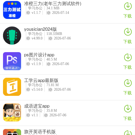
准橙三力(老年三力测试软件)
学习办公
34.1 MB
v1.1.7
2026-07-14
下载
yousician2024版
学习办公
118.33MB
3、整理
v4.99.0
2026-07-06
下载
具体而言，便是筛选每个待执行任务，放置于特定项目任务之下，并
ps图片设计app
为其增加任务执行情景。
学习办公
40.5 M
v1.1.9
2026-07-06
比如，需要与他人合作完成的任务，打上#待协作、#Waiting 等标
下载
签，并加上待协作的人 (@zhangsan) 和分配协作进度。
工学云app最新版
如果这个任务需要在指定日期完成，那么就将在日历软件中加上具体
学习办公
71.81 M
v5.14.0
2026-07-06
提醒。
下载
随后，我们还可以根据四象限矩阵方法，对每个任务添加上特定的提
成语进宝app
醒标签，以确定任务的优先级。比如，打上#Important 、#Urgent 等
学习办公
35.8 M
v1.1
2026-07-06
下载
标签，也可以使用其他标签对任务的优先级程度进行区分，比如#A,
#B, #C, 或者#高、#中、#低。
旗开英语手机版