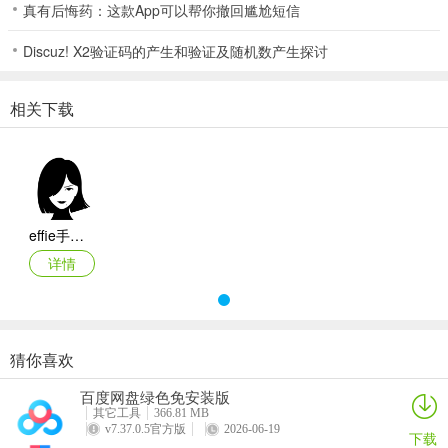
真有后悔药：这款App可以帮你撤回尴尬短信
5、支持生成用于手机分享的图片+ 原生开发，注重代码效率，系统资
源占用少。
Discuz! X2验证码的产生和验证及随机数产生探讨
6、支持导出 PDF、DOCX、Markdown、EffieSheet 等文件格式。
相关下载
7、文字大纲自由混排，写作不受拘束。
Effie手机app如何进行任务管理
1、收集
需要建立一个工作篮或者收集箱，即Inbox，我们可以看到有一个默认
effie手机app
设置了名为文稿箱的文件夹，我们可以将该文件夹视为 Inbox, 作为收
详情
集各种待办事项的入口。
猜你喜欢
百度网盘绿色免安装版
其它工具
366.81 MB
v7.37.0.5官方版
2026-06-19
下载