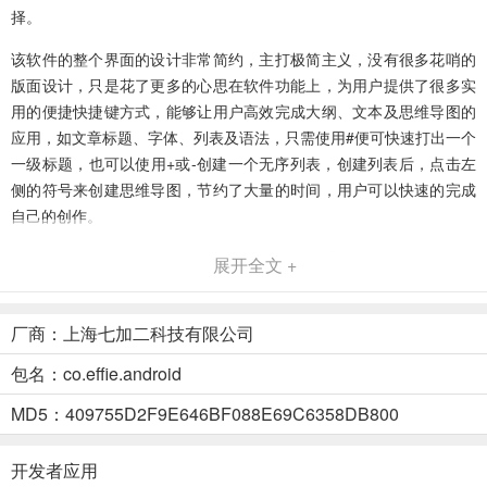
择。
该软件的整个界面的设计非常简约，主打极简主义，没有很多花哨的
版面设计，只是花了更多的心思在软件功能上，为用户提供了很多实
用的便捷快捷键方式，能够让用户高效完成大纲、文本及思维导图的
应用，如文章标题、字体、列表及语法，只需使用#便可快速打出一个
一级标题，也可以使用+或-创建一个无序列表，创建列表后，点击左
侧的符号来创建思维导图，节约了大量的时间，用户可以快速的完成
自己的创作。
本站今天为大家带来了的是这款Effie写作软件手机版，该软件支持思
展开全文 +
维导图、笔记大纲等功能，在线创作，轻松写作等多种功能，用户通
过手机即可快速创作，感兴趣的小伙伴们快来本站下载这款软件吧。
厂商：上海七加二科技有限公司
软件特色
包名：co.effie.android
1、沉浸创作
MD5：409755D2F9E646BF088E69C6358DB800
极简设计，纯粹的写作环境，帮助创作者排除一切干扰，专注写作本
身。
开发者应用