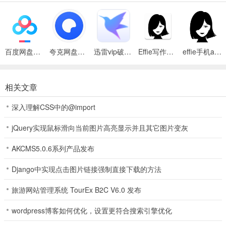
2、思维导图
层级清晰的大纲，轻松梳理逻辑关系。输入文字即可一键变为思维导
图。
百度网盘绿色免安装Pc电脑版
夸克网盘官方正式版
迅雷vip破解版永久会员2024版
Effie写作软件
effie手机app
3、无需学习
符合直觉的设计，不用学就能直接使用，会用备忘录就会使用 Effie。
相关文章
4、性能无双
深入理解CSS中的@import
编辑十万字的文章？反应贼快。创建上千个节点的导图？纵享丝滑。
jQuery实现鼠标滑向当前图片高亮显示并且其它图片变灰
软件功能
AKCMS5.0.6系列产品发布
1、多设备、多平台支持，自动云端同步。
Django中实现点击图片链接强制直接下载的方法
2、支持自定义编辑区的字体和显示效果。
旅游网站管理系统 TourEx B2C V6.0 发布
3、内置资源库，方便管理文稿。
wordpress博客如何优化，设置更符合搜索引擎优化
4、使用标记语法提高效率，内建快捷按键方便上手。