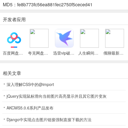
MD5：fe8b773fc56ea881fec2750f5ceced41
3. 界面简洁：无广告，内容一目了然，阅读体验轻松自在，各功能操
作便捷。
开发者应用
古诗文网最新手机版功能
1、搜索功能强大，能对近百万首古诗文进行标题、正文、类型搜索，
快速精准查找所需。
百度网盘绿色免安装Pc电脑版
夸克网盘官方正式版
迅雷vip破解版永久会员2024版
人生瞬间最新手机版
俄聊最新手机版
2、诗文分类众多，涵盖写景咏物等，按朝代、作者等划分，方便用户
依需学习。
相关文章
3、具备多种学习辅助，有译文、注释、赏析、拼音、朗读，还有背
深入理解CSS中的@import
诵、笔记等功能。
jQuery实现鼠标滑向当前图片高亮显示并且其它图片变灰
4、可制定背诵计划，高考生有急救包，初高中必背古文一键锁定，提
分效率翻倍。
AKCMS5.0.6系列产品发布
5、收藏功能实用，能随时收藏喜欢的古诗文，方便随时学习，还有浏
Django中实现点击图片链接强制直接下载的方法
览历史记录。