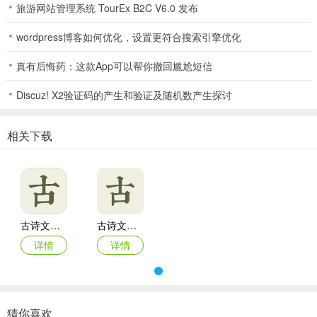
旅游网站管理系统 TourEx B2C V6.0 发布
wordpress博客如何优化，设置更符合搜索引擎优化
古诗文网最新手机版使用说明
真有后悔药：这款App可以帮你撤回尴尬短信
1. 功能多样易操作：涵盖推荐、诗文、名句、典籍、作者等分类，能
满足不同学习需求。还具备搜索、词典、收藏、笔记、浏览历史、分
Discuz! X2验证码的产生和验证及随机数产生探讨
屏阅读等实用功能，操作便捷。
2. 内容丰富超全面：收录近100万首古诗文，提供优质原文、译文、
相关下载
注释、赏析、拼音、朗读等，资料丰富，分类明确。
3. 助力学习效率高：可制定背诵计划，中高考生有急救包，初高中必
背72篇古文一键锁定，带拼音考点解析，能生成背诵计划，文言文提
分效率翻倍。
古诗文网最新版
古诗文网手机版
4. 界面简洁体验好：界面清新脱俗，无广告，排版配图得当，可选择
详情
详情
字体，桌面插件简约大气，主体颜色能变化，使用方便又不失趣味。
5. 安全稳定有保障：无需通过浏览器查找，能快速精准查询所需古诗
文，软件会不断进行功能优化及Bug修复，确保使用稳定。
猜你喜欢