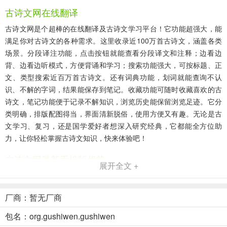
古诗文网在线翻译
古诗文网是个超棒的在线翻译及古诗文学习平台！它功能超强大，能
满足你对古诗文的各种需求。这里收录近100万首古诗文，涵盖各类
场景。分段译注功能，点击按钮就能查看分段译文和注释；边看边
背、边看边听模式，方便背诵和学习；搜索功能强大，可按标题、正
文、类型搜索近百万首古诗文。还有词典功能，划词就能查询不认
识、不解的字词，结果能保存到笔记。收藏功能可随时收藏喜欢的古
诗文，笔记功能便于记录不解知识，浏览历史能保留浏览足迹。它分
类明确，排版配图得当，界面清新脱俗，使用方便又有趣。无论是古
文学习、复习，还是国学爱好者想深入研究经典，它都能全方位助
力，让你轻松掌握古诗文知识，快来体验吧！
古诗文网最新手机版优势
展开全文 +
1. 内容超全：收录近100万首古诗文，涵盖各类场景，满足不同人群
学习、查询需求。
厂商：暂无厂商
2. 功能多样：分段译注、搜索、词典、收藏、笔记等功能，助力古诗
包名：org.gushiwen.gushiwen
文学习。