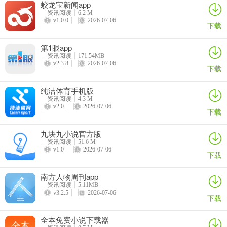
蛟龙宝新闻app
问：如何在古诗文网最新手机版创建诗单？
资讯阅读
6.2 M
v1.0.0
2026-07-06
答：打开APP，切换到“我的”版块，找到“我的诗单”，点击进入页面，
下载
红字的就是自己创建的诗单。
第1眼app
问：怎样在古诗文网最新手机版进行背诵？
资讯阅读
171.54MB
v2.3.8
2026-07-06
下载
答：进入诗文页面，通过类型、作者、朝代、形式找到要背诵的内
容，点击诗文页面的背按钮，背诵有1-5级难度，选难度5可整诗语音
纯洁体育手机版
资讯阅读
4.3 M
背诵。
v2.0
2026-07-06
下载
问：如何学好古诗文？
九块九小说官方版
答：一要结合注释，了解创作背景；二要明确意象象征意义；三要了
资讯阅读
51.6 M
v1.0
2026-07-06
解诗人生平；四要善于发现诗眼；五要利用诗歌结构理解内容。
下载
南方人物周刊app
资讯阅读
5.11MB
v3.2.5
2026-07-06
下载
全本免费小说下载器