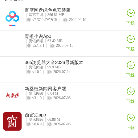
百度网盘绿色免安装版
其它工具
366.81 MB
古诗文网道德经
v7.37.0.5官方版
2026-06-19
下载
古诗文网是个超棒的古文学习平台。它成立于2011年，专注古诗文服
务。这里收录近100万首古诗文，资料超全。有分段译注，点击按钮
青橙小说App
资讯阅读
63.42 MB
就能查看译文和注释。能边看边背，点击背诵按钮进入背诵模式，还
v5.1.8.1
2026-07-15
下载
有1 - 5级难度可选。也能边看边听，点朗诵按钮即可。搜索功能强
大，可按标题、正文、类型搜索近百万首古诗文。词典功能方便，划
365浏览器大全2026最新版本
词就能查询不认识、不解的字词，还能保存结果至笔记。收藏功能能
资讯阅读
99.9 MB
让你随时收藏喜欢的古诗文。笔记功能便于记录不解知识，方便复
v1.0.2
2026-07-14
下载
习。浏览历史会保留浏览足迹。分屏阅读可原文、译赏对照。它分类
明确，排版配图得当，界面清新，功能多样又人性化，比如能制定背
新桑植新闻网客户端
资讯阅读
67.4 M
诵计划，对高考生和国学爱好者都很有用，能帮大家轻松学习和掌握
v3.1.0
2026-07-06
下载
古诗文知识。
西窗烛app
资讯阅读
66.88 M
v6.6.9
2026-07-06
下载
古诗文网最新手机版常见问题