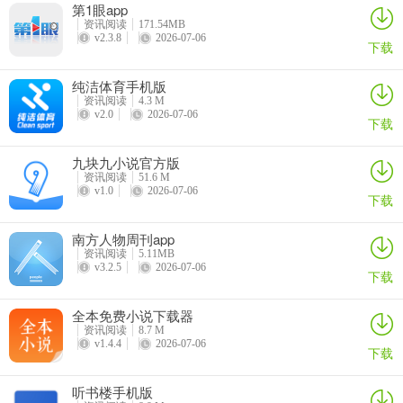
1、好友助力解锁会员专辑，会员专辑免费听。
第1眼app
2、支持听单搜索，发现更多精彩听单。
资讯阅读
171.54MB
v2.3.8
2026-07-06
下载
3、优化了使用体验。
纯洁体育手机版
资讯阅读
4.3 M
v2.0
2026-07-06
下载
九块九小说官方版
资讯阅读
51.6 M
v1.0
2026-07-06
下载
南方人物周刊app
资讯阅读
5.11MB
v3.2.5
2026-07-06
下载
全本免费小说下载器
资讯阅读
8.7 M
v1.4.4
2026-07-06
下载
听书楼手机版