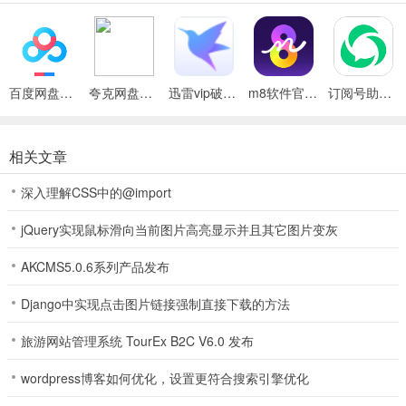
百度网盘绿色免安装Pc电脑版
夸克网盘官方正式版
迅雷vip破解版永久会员2024版
m8软件官方版
订阅号助手安卓版
微信听书官方版介绍
1、【海量正版小说书籍】
相关文章
百万书籍无广告免费听！《三体》《人类简史》《庆余年》《剑来》
《医妃倾天下》《总裁老公惹不得》等热门书籍均可畅听。
深入理解CSS中的@import
2、【数万优质音频节目】
jQuery实现鼠标滑向当前图片高亮显示并且其它图片变灰
数万精品节目随意听！情感电台、历史人文、健康财经、时事观点，
在这里都能发现！
AKCMS5.0.6系列产品发布
3、【用音频号表达自己】
Django中实现点击图片链接强制直接下载的方法
你还可以来开通音频号，发表音频节目，让世界听到你的声音！
软件优势
旅游网站管理系统 TourEx B2C V6.0 发布
1、微信听书app提供了大量精选有声阅读资源，听看什么都可以挑选
wordpress博客如何优化，设置更符合搜索引擎优化
分类查询；