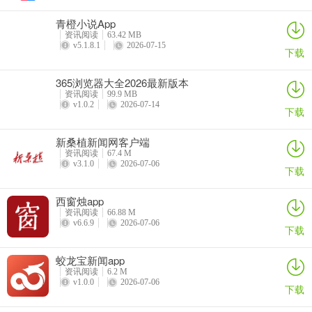
听书。
青橙小说App
更新日志
资讯阅读
63.42 MB
v5.1.8.1
2026-07-15
下载
v1.0.50版本
1、修复了一些已知问题。
365浏览器大全2026最新版本
资讯阅读
99.9 MB
v1.0.49版本
v1.0.2
2026-07-14
下载
1、新增「每周一抽」活动，一起抽 365 天会员卡。
v1.0.48版本
新桑植新闻网客户端
资讯阅读
67.4 M
1、优化了收听体验。
v3.1.0
2026-07-06
下载
v1.0.47版本
1、新版「分类」，帮助你更快找到喜欢的专辑。
西窗烛app
资讯阅读
66.88 M
2、提升了收听体验。
v6.6.9
2026-07-06
下载
v1.0.46版本
1、支持看广告解锁会员专辑，精彩会员专辑等你听。
蛟龙宝新闻app
2、优化播放体验。
资讯阅读
6.2 M
v1.0.0
2026-07-06
下载
v1.0.45版本