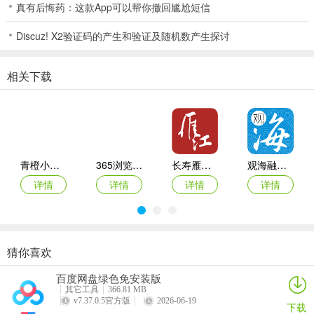
真有后悔药：这款App可以帮你撤回尴尬短信
2、搞笑段子、故事、讲坛、小说、相声、戏曲等有声内容一网打尽；
3、可以利用碎片时间，通过听书、阅读增涨你的见识，开拓视野；
Discuz! X2验证码的产生和验证及随机数产生探讨
4、让你的双眼得到解放，只要戴上耳机就可以享受听书的乐趣；
5、各种类型的小说资源都有，让喜欢小说阅读的人都能寻找到喜欢的
相关下载
图书；
6、随时随地一键播放小说朗读音频，精彩内容即刻展现在您眼前；
7、专业播音员录制的音频小说，而非手机音频朗读，让朗读内容更丰
富。
青橙小说App
365浏览器大全2026最新版本
长寿雁江安卓版
观海融媒官方版
软件亮点
详情
详情
详情
详情
1、图书分类，在寻找优质好书的时候，根据图书分类信息就能快捷查
找；
2、书籍分享，支持将看到的优质好书分享给朋友，与朋友一起畅快听
书；
猜你喜欢
读特探索版手机客户端
隐暂app
新京报数字版客户端
汤圆全本小说官方版
3、音质良好，提供的所有听书服务音质都非常好，随时收听高音质小
百度网盘绿色免安装版
详情
详情
详情
详情
说；
其它工具
366.81 MB
v7.37.0.5官方版
2026-06-19
下载
4、快速缓存，批量缓存感兴趣的小说，让您在离线的情况下也能自由