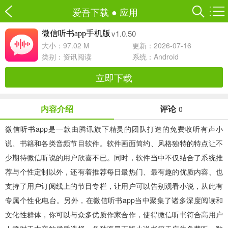
爱吾下载
●
应用
v1.0.50
微信听书app手机版
大小：97.02 M
更新：2026-07-16
类别：
资讯阅读
系统：Android
立即下载
内容介绍
评论
0
微信听书app
是一款由腾讯旗下精灵的团队打造的免费收听有声小
说、书籍和各类音频节目软件。软件画面简约、风格独特的特点让不
少期待微信听说的用户欣喜不已。同时，软件当中不仅结合了系统推
荐与个性定制以外，还有着推荐每日最热门、最有趣的优质内容、也
支持了用户订阅线上的节目专栏，让用户可以告别观看小说，从此有
专属个性化电台。另外，在微信听书app当中聚集了诸多深度阅读和
文化性群体，你可以与众多优质作家合作，使得微信听书符合高用户