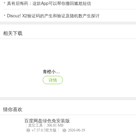
真有后悔药：这款App可以帮你撤回尴尬短信
Discuz! X2验证码的产生和验证及随机数产生探讨
相关下载
青橙小说App
3、选择同意
详情
猜你喜欢
读特探索版手机客户端
百度网盘绿色免安装版
详情
其它工具
366.81 MB
v7.37.0.5官方版
2026-06-19