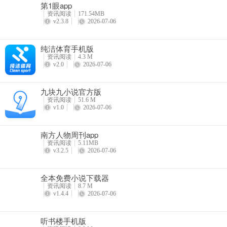
第1眼app
资讯阅读
171.54MB
5、点击现在注册
v2.3.8
2026-07-06
纯洁体育手机版
资讯阅读
4.3 M
v2.0
2026-07-06
九块九小说官方版
资讯阅读
51.6 M
v1.0
2026-07-06
南方人物周刊app
资讯阅读
5.11MB
v3.2.5
2026-07-06
全本免费小说下载器
资讯阅读
8.7 M
6、输入图中验证码
v1.4.4
2026-07-06
听书楼手机版