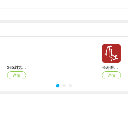
365浏览器大全2026最新版本
长寿雁江安卓版
详情
详情
隐暂app
新京报数字版客户端
详情
详情