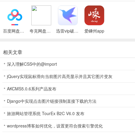
爱嵊州app怎么注册
1、首先我们打开软件，进入到首页后点击右下角我的
百度网盘绿色免安装Pc电脑版
夸克网盘官方正式版
迅雷vip破解版永久会员2024版
爱嵊州app
相关文章
深入理解CSS中的@import
jQuery实现鼠标滑向当前图片高亮显示并且其它图片变灰
AKCMS5.0.6系列产品发布
Django中实现点击图片链接强制直接下载的方法
2、然后点击请登录
旅游网站管理系统 TourEx B2C V6.0 发布
wordpress博客如何优化，设置更符合搜索引擎优化