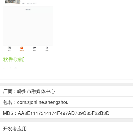
软件功能
1、
信息
最热的资讯尽在掌中，感兴趣的都有。
2、
本地
厂商：嵊州市融媒体中心
最新的本地信息管理信息，内容全面，让您轻松获得附近的动态；
包名：com.zjonline.shengzhou
3、
服务
政务、交通、日常事务等服务将为您带来更多便利；
MD5：AA8E1117314174F497AD709C85F22B3D
4、
我的
评论、收藏、留言等。让你更容易使用。
开发者应用