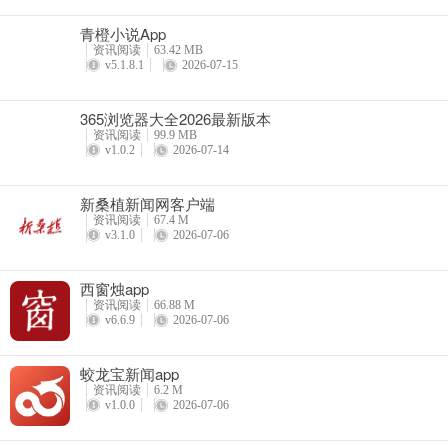
青橙小说App
资讯阅读
63.42 MB
v5.1.8.1
2026-07-15
365浏览器大全2026最新版本
资讯阅读
99.9 MB
4、然后输入手机号
v1.0.2
2026-07-14
新桑植新闻网客户端
资讯阅读
67.4 M
v3.1.0
2026-07-06
西窗烛app
资讯阅读
66.88 M
v6.6.9
2026-07-06
蛟龙宝新闻app
资讯阅读
6.2 M
v1.0.0
2026-07-06