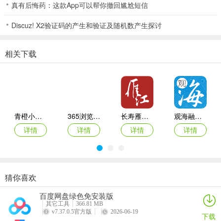
真有后悔药：这款App可以帮你撤回尴尬短信
Discuz! X2验证码的产生和验证及随机数产生探讨
相关下载
青橙小说App
365浏览器大全2026最新版本
长寿雁江安卓版
观海融媒官方版
详情
详情
详情
详情
猜你喜欢
读特探索版手机客户端
隐暂app
新京报数字版客户端
汤圆全本小说官方版
百度网盘绿色免安装版
详情
详情
详情
详情
其它工具
366.81 MB
v7.37.0.5官方版
2026-06-19
下载