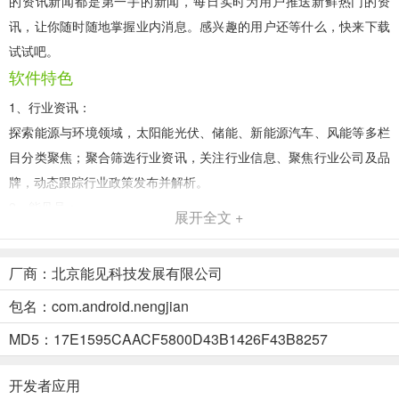
的资讯新闻都是第一手的新闻，每日实时为用户推送新鲜热门的资
讯，让你随时随地掌握业内消息。感兴趣的用户还等什么，快来下载
试试吧。
软件特色
1、行业资讯：
探索能源与环境领域，太阳能光伏、储能、新能源汽车、风能等多栏
目分类聚焦；聚合筛选行业资讯，关注行业信息、聚焦行业公司及品
牌，动态跟踪行业政策发布并解析。
2、能见号：
展开全文 +
能源与环境领域的自媒体平台，构建能源行业自媒体产业联盟，以新
颖的产品形式，输出丰富的行业内容，构建有价值的内容生态。
厂商：北京能见科技发展有限公司
3、专题、视频：
包名：com.android.nengjian
跟踪能源行业重大会议和行业资讯，以文字、视频、专题多形式展
现。
MD5：17E1595CAACF5800D43B1426F43B8257
功能介绍
开发者应用
1、资讯频道：