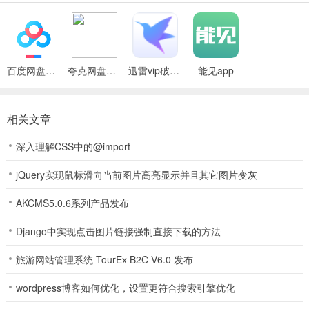
涵盖政策、要闻、电力、煤炭、石油、新能源及新能源汽车等类别，
每天为用户聚合筛选数百篇最有价值的行业专属资讯。
2、智库频道：
定期推送能源行业最顶级专家及能源企业高层的观点、评论、视频，
百度网盘绿色免安装Pc电脑版
夸克网盘官方正式版
迅雷vip破解版永久会员2024版
能见app
同时整合一些重大的能源行业会议资源，为行业用户提供决策参考。
3、数据频道：
相关文章
将汇总整合国内外能源行业重点的指数及重要数据，如WTI原油价
格、布伦特原油价格、环渤海动力煤指数、全国发电量、用电量等关
深入理解CSS中的@import
键数据，为能源行业用户提供关键数据参考。
jQuery实现鼠标滑向当前图片高亮显示并且其它图片变灰
更新日志
AKCMS5.0.6系列产品发布
v7.0.0版本
1、【改版】能见APP 7.0版本上线，新增能见寻标，体验全面升级；
Django中实现点击图片链接强制直接下载的方法
2、【新增】能见寻标快速查询招投标信息，帮助客户随时随地掌握能
旅游网站管理系统 TourEx B2C V6.0 发布
源市场商机，大数据赋能企业增长
3、【新增】招标信息订阅，设置项目筛选条件，实时推送
wordpress博客如何优化，设置更符合搜索引擎优化
4、【新增】实时检测目标企业招标中标信息动态