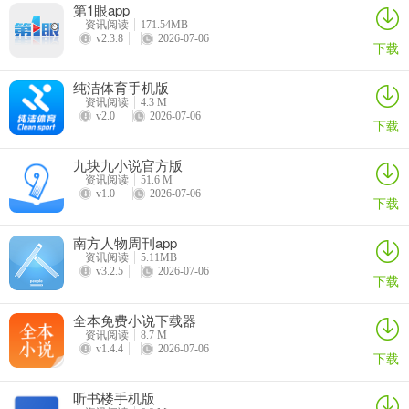
第1眼app
资讯阅读
171.54MB
v2.3.8
2026-07-06
下载
纯洁体育手机版
资讯阅读
4.3 M
v2.0
2026-07-06
下载
九块九小说官方版
资讯阅读
51.6 M
v1.0
2026-07-06
下载
南方人物周刊app
资讯阅读
5.11MB
v3.2.5
2026-07-06
下载
全本免费小说下载器
资讯阅读
8.7 M
v1.4.4
2026-07-06
下载
听书楼手机版