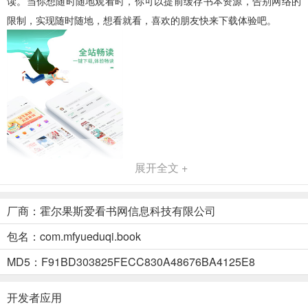
读。当你想随时随地观看时，你可以提前缓存书本资源，告别网络的
限制，实现随时随地，想看就看，喜欢的朋友快来下载体验吧。
展开全文 +
厂商：霍尔果斯爱看书网信息科技有限公司
包名：com.mfyueduqi.book
爱看书极速版app介绍
MD5：F91BD303825FECC830A48676BA4125E8
1、【百万免费图书，总有一本你爱看的书】
下载后，我就单方面宣布你是我好朋友！海量小说免费看，无任何花
开发者应用