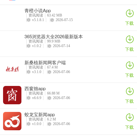
青橙小说App
资讯阅读
63.42 MB
v5.1.8.1
2026-07-15
下载
365浏览器大全2026最新版本
资讯阅读
99.9 MB
v1.0.2
2026-07-14
下载
新桑植新闻网客户端
资讯阅读
67.4 M
v3.1.0
2026-07-06
下载
西窗烛app
资讯阅读
66.88 M
v6.6.9
2026-07-06
下载
蛟龙宝新闻app
资讯阅读
6.2 M
v1.0.0
2026-07-06
下载