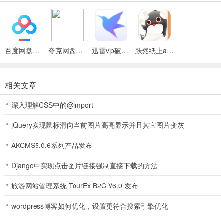
3、可以将音视频，图文等内容用更加立体的方式呈现在大家眼前
4、在这个软件当中的读物种类非常的丰富，不过主要是以亲子图书和
百度网盘绿色免安装Pc电脑版
夸克网盘官方正式版
迅雷vip破解版永久会员2024版
跃然纸上app
相关文章
深入理解CSS中的@import
jQuery实现鼠标滑向当前图片高亮显示并且其它图片变灰
AKCMS5.0.6系列产品发布
Django中实现点击图片链接强制直接下载的方法
旅游网站管理系统 TourEx B2C V6.0 发布
功能介绍
1、音频、视频、图文、3D内容，富媒体内容全呈现
wordpress博客如何优化，设置更符合搜索引擎优化
2、图像识别、空间定位、脱卡阅读，多重阅读模式，满足不同的阅读