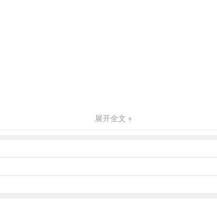
展开全文 +
视觉体验
独特
读需求