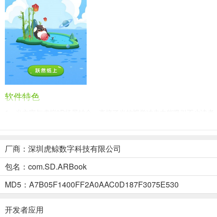
软件特色
1、当文字与虚拟3D场景结合，直接了当的视觉冲击力能吸引不少读者
2、以每天数十本的速度快速更新作品库，相信不过多久书库能成书海
3、每一本书籍后面都有精彩的评论，帮助您发现更多优秀的资源
厂商：深圳虎鲸数字科技有限公司
4、随时都可以选择自己更加感兴趣的书籍阅读，让你拥有更加丰富的
包名：com.SD.ARBook
5、可以将多种不同的媒体内容更加立体的展现给大家，阅读体验更加
软件亮点
MD5：A7B05F1400FF2A0AAC0D187F3075E530
1、能够利用AR现实增强技术让大家体验更加独特的阅读感受
开发者应用
2、有多种不同的阅读模式，能够图像识别，空间定位，满足大家的阅