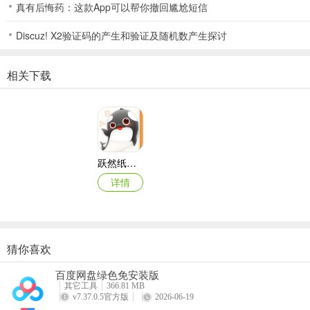
真有后悔药：这款App可以帮你撤回尴尬短信
3、3D内容提供各种直观具体、轻松体验，抽象思维帮助读者了解更多
4、用户自评、自选、点赞，提升优质内容传播速度，激活用户阅读欲
Discuz! X2验证码的产生和验证及随机数产生探讨
5、评论功能，让读者围绕内容展开的“轻社交”，了解、发掘更多不同
6、很多人前所未见的阅读方式，能抓住好奇心强烈，特别是小孩的兴
相关下载
7、视听结合，图文结合，理解其书本内容必定能简单不少，印象更深
更新日志
v3.1.6版本
- 更新了全新的UI界面
跃然纸上app
- 为了更流程的内容体验，界面操作由竖屏模式更改为横屏模式
详情
- 新增了【AI课堂】【3D视界】【有声故事】三大模块
- 新增了家长验证模式，呵护用户的眼睛
- 新增了微信快捷登录
猜你喜欢
- 新增了用户设备管理
- 新增了内容支付功能
百度网盘绿色免安装版
其它工具
366.81 MB
- 优化了用户实景模式体验，新增部分机型设配
v7.37.0.5官方版
2026-06-19