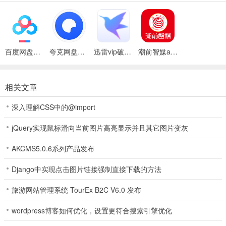
1、精品内容、重大事件，第一时间获取实时资讯
2、针对新闻事件发表个人观点或吐槽，回复评论与其他用户互动
百度网盘绿色免安装Pc电脑版
夸克网盘官方正式版
迅雷vip破解版永久会员2024版
潮前智媒app
3、每天更新海量资讯内容，最快最全的头条要闻
4、新闻热点、娱乐八卦，高清美图一键分享，每天数百张更新，天天
都有惊喜
相关文章
5、实时热点新闻，热门话题排行，快速了解当日最热事件
深入理解CSS中的@import
潮前智媒App简介
jQuery实现鼠标滑向当前图片高亮显示并且其它图片变灰
1、登录
AKCMS5.0.6系列产品发布
用户在本站下载并打开软件之后，可以点击我的再点击上方登录进入
Django中实现点击图片链接强制直接下载的方法
登录界面，使用手机号即可登录。
旅游网站管理系统 TourEx B2C V6.0 发布
wordpress博客如何优化，设置更符合搜索引擎优化