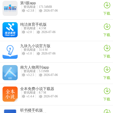
第1眼app
资讯阅读
171.54MB
v2.3.8
2026-07-06
下载
纯洁体育手机版
资讯阅读
4.3 M
v2.0
2026-07-06
下载
4、厦门号
九块九小说官方版
资讯阅读
51.6 M
v1.0
2026-07-06
用户点击下方厦门号，可以对自己感兴趣的厦门服务号进行订阅关
下载
注，快速的查看各个区域的新闻动态。
南方人物周刊app
资讯阅读
5.11MB
v3.2.5
2026-07-06
下载
全本免费小说下载器
资讯阅读
8.7 M
v1.4.4
2026-07-06
下载
听书楼手机版