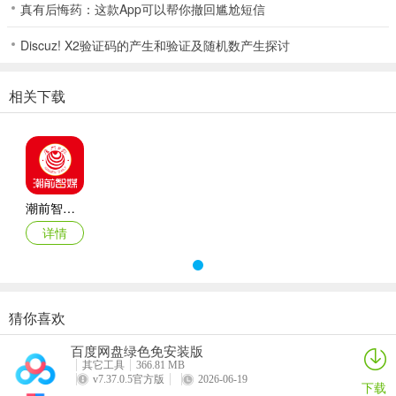
真有后悔药：这款App可以帮你撤回尴尬短信
Discuz! X2验证码的产生和验证及随机数产生探讨
相关下载
潮前智媒app
2、首页
详情
用户在首页可以查看推荐内容，以及厦门、时政、电台等二十多个频
道内容，而且还有点击上方搜索框搜索自己相看的新闻内容。
猜你喜欢
百度网盘绿色免安装版
其它工具
366.81 MB
v7.37.0.5官方版
2026-06-19
下载