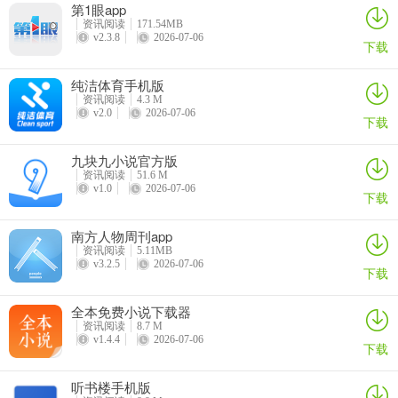
第1眼app
更新日志
资讯阅读
171.54MB
v2.3.8
2026-07-06
下载
v8.1.5版本
优化新闻浏览体验。
纯洁体育手机版
v8.1.3版本
资讯阅读
4.3 M
v2.0
2026-07-06
下载
1、新增图片二维码识别功能。
2、优化新闻浏览体验。
九块九小说官方版
v8.0.9版本
资讯阅读
51.6 M
v1.0
2026-07-06
下载
1.新增半岛圈轻社交功能；
2.增加找记者功能；
南方人物周刊app
3.为用户提供更丰富、更精准的新闻资讯。
资讯阅读
5.11MB
v3.2.5
2026-07-06
下载
全本免费小说下载器
资讯阅读
8.7 M
v1.4.4
2026-07-06
下载
听书楼手机版