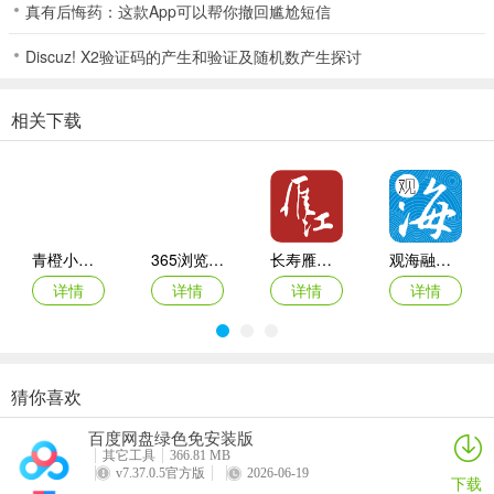
真有后悔药：这款App可以帮你撤回尴尬短信
1、辣：有理有据有态度
成功只是他人的评价，态度才能让你忠于内心。“话题”频道全新视
Discuz! X2验证码的产生和验证及随机数产生探讨
角，说你想说，以舆论监督深度报道见长，有现场有观点有评论，有
深度有广度有温度;“时评：频道嬉笑怒骂皆成文章;每天早上7点半与您
相关下载
见面的“槽哥碎碎念”更是一天一个热门槽点，爱恨交织，鞭辟入里。
2、鲜：新鲜资讯很贴近
“头条”、“天下”、“深度”频道主打突发事件等重大新闻，让新闻更快
速。半岛都市报作为一张已陪你16年的报纸，懂你的人是我是我还是
青橙小说App
365浏览器大全2026最新版本
长寿雁江安卓版
观海融媒官方版
我，在“青岛”、“财经”、“楼市”频道，我们关心青岛的大事小事身边
详情
详情
详情
详情
事，无数的半岛小伙伴为你跑腿，跟你谈政策，陪你聊八卦。
3、香：有声有色更好看
“视频”频道有惊喜，明星名人常露面;“色界”频道发福利，俊嫚帅哥天
天见。“汽车”、“教育”、“健康”、“旅游”、“快读”等频道，全部精心烹
猜你喜欢
读特探索版手机客户端
隐暂app
新京报数字版客户端
汤圆全本小说官方版
饪，妙手调理。哪里有好吃好喝好玩的，哪里就有我们的身影!带你玩
百度网盘绿色免安装版
详情
详情
详情
详情
转青岛，让你周末假日尽情嗨。
其它工具
366.81 MB
v7.37.0.5官方版
2026-06-19
4、醇：诚心诚意勤互动
下载