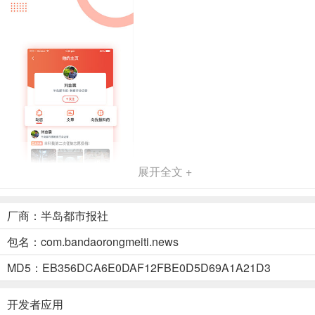
展开全文 +
厂商：半岛都市报社
半岛新闻客户端介绍
包名：com.bandaorongmeiti.news
1、独家
依托半岛都市报的新闻采访团队，发布涵盖时政、经济、社会、娱
MD5：EB356DCA6E0DAF12FBE0D5D69A1A21D3
乐、体育等方方面面最独家的新闻
2、多元
开发者应用