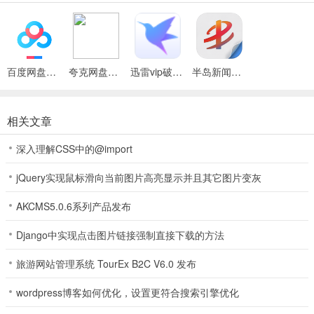
除了传统的文字、图片，半岛独家推出原创的音频栏目，让您在浏览
图文的时候，还可以一心两用。
3、责任
半岛记者执着于探求事实真相，保持客观独立的思想和敢于发声的传
百度网盘绿色免安装Pc电脑版
夸克网盘官方正式版
迅雷vip破解版永久会员2024版
半岛新闻客户端
统，继续完成为咱青岛人说话的使命。
4、直播
相关文章
通过文字快讯、现场图片、音频视频等方式，帮您把正在发生的新闻
装进口袋，随时关注进展。
深入理解CSS中的@import
5、描述文本
jQuery实现鼠标滑向当前图片高亮显示并且其它图片变灰
定制
半岛会针对每一个用户的兴趣，精准推送私人定制的资讯，有选择地
AKCMS5.0.6系列产品发布
帮您筛选出用户个性需要的内容。
Django中实现点击图片链接强制直接下载的方法
6、互动
现金鼓励用户报料线索，注册用户参与互动可直接兑换奖励，全面开
旅游网站管理系统 TourEx B2C V6.0 发布
通分享给朋友的入口，用户甚至可以直接参与新闻报道。
wordpress博客如何优化，设置更符合搜索引擎优化
软件亮点