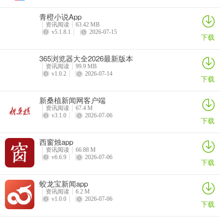
在“半岛圈”板块，可以看看微信公众号都有啥消息，有来有往聊聊
青橙小说App
天。作为用户，还可以通过“报料”板块与我们交流，反映问题、提供
资讯阅读
63.42 MB
v5.1.8.1
2026-07-15
新闻线索和新闻现场的图片、视频，采用后我们将为你奉上50～500
下载
元不等的现金奖励。
365浏览器大全2026最新版本
5、酸：娱乐八卦神吐槽
资讯阅读
99.9 MB
v1.0.2
2026-07-14
“午后嘚吧嘚”一天一杯足量红茶，嬉笑怒骂皆成文章;“八姐”一天一个
下载
睡前故事，有滋有味伴您入睡，带您领略最有味儿的圈内事。
新桑植新闻网客户端
6、甜：买票挂号最实用
资讯阅读
67.4 M
v3.1.0
2026-07-06
我们神秘的侧滑抽屉式菜单里潜伏着各类生活服务利器，查天气、查
下载
违法、查路线、查社保、帮挂号、电影票、优惠券、火车票、长途
西窗烛app
票、玩游戏、逛景点等十余种民生服务类板块等您翻牌子。
资讯阅读
66.88 M
v6.6.9
2026-07-06
软件优势
下载
1、随时都可以学习很多的一些社会资讯新闻，大家都可以随时开始！
蛟龙宝新闻app
2、很多的新闻都可以及时的订阅，都是很给力，很不错哦！
资讯阅读
6.2 M
v1.0.0
2026-07-06
3、聊天互动，这里信息还是最多的额，都可以随时掌控！
下载
4、很多的热点信息都可以分分钟掌握，还是很给力的！