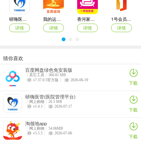
支持邮寄回收和店内回收，满足不同用户的需求，让换新更加灵活便
捷。
研嗨医管(医院管理平台)
我的运动馆app
香河家具城网上商城app
1号会员店(电商购物平台)
3、一站式回收交易服务：
详情
详情
详情
详情
用户无需考虑设备寄送和支付问题，全部交易流程都由app提供便捷
解决，可以直接进行各种回收信息查询，操作起来非常简单。
4、高价回收服务：
猜你喜欢
尚美滋
托特衣箱官方版
多特瑞app
黑淘app
致力于为用户提供便捷高效的回收服务，用户只需几步操作即可完成
百度网盘绿色免安装版
详情
详情
详情
详情
整个回收流程，让用户可以获得最大程度的变现价值。
其它工具
366.81 MB
v7.37.0.5官方版
2026-06-19
下载
5、优质服务团队：
研嗨医管(医院管理平台)
全程跟进，解决用户在交易过程中的任何疑问，从设备检测到款项到
网上购物
26.5 MB
账，每个环节都经过严格把控，确保交易安全可靠。
v1.4.3
2026-07-17
下载
更新日志
淘领地app
v1.1.87版本
网上购物
54.06MB
v5.5.5
2026-07-06
下载
1.优化了用户体验