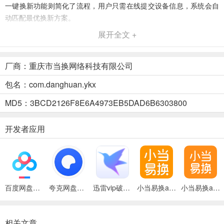
一键换新功能则简化了流程，用户只需在线提交设备信息，系统会自
动匹配最优换新方案。
展开全文 +
【智能估价系统】
基于大数据分析，能够根据设备型号、配置和使用情况给出精准报
厂商：重庆市当换网络科技有限公司
价，用户只需输入设备基本信息，系统即可在几秒内生成估价报告。
包名：com.danghuan.ykx
【实时竞价功能】
MD5：3BCD2126F8E6A4973EB5DAD6B6303800
引入市场竞争机制，多家回收商参与报价，确保用户获得最高回收价
格，平台还提供历史交易数据参考，帮助用户了解市场行情。
开发者应用
【秒速付款服务】
交易完成后，资金即时到账，无需漫长等待，平台支持多种支付方
式，包括**卡、支付宝和微信支付，满足不同用户的偏好。
百度网盘绿色免安装Pc电脑版
夸克网盘官方正式版
迅雷vip破解版永久会员2024版
小当易换app
小当易换app
易开新app使用简介
1、本站下载安装易开新app后，简单注册登录，即可开启便捷电子设
备回收换新之旅。
相关文章