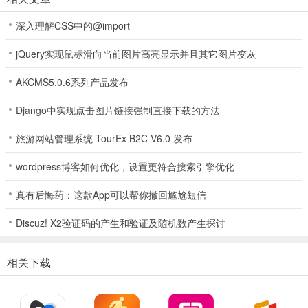
2、在app内选择要回收的设备类型，如实填写设备信息，智能估价系
深入理解CSS中的@import
统会迅速给出合理报价。
jQuery实现鼠标滑向当前图片高亮显示并且其它图片变灰
3、若对报价满意，可选择邮寄回收或到店回收，按指引完成设备寄送
或前往门店。
AKCMS5.0.6系列产品发布
4、专业检测团队会对设备进行细致检测，确认无误后，款项秒速到
Django中实现点击图片链接强制直接下载的方法
账，支付方式多样任选。
旅游网站管理系统 TourEx B2C V6.0 发布
5、若有换新需求，在app内一键操作，就能轻松匹配最优换新方案，
快速拥有新设备。
wordpress博客如何优化，设置更符合搜索引擎优化
应用亮点
真有后悔药：这款App可以帮你撤回尴尬短信
1、专业检测团队：
Discuz! X2验证码的产生和验证及随机数产生探讨
确保设备评估准确无误，避免争议，从估价到交易完成，全程保驾护
航，让用户的换新之旅省心又放心。
相关下载
2、多种回收方式：