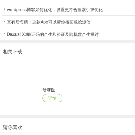
v1.6.2版本
wordpress博客如何优化，设置更符合搜索引擎优化
1、添加活动类型
真有后悔药：这款App可以帮你撤回尴尬短信
2、修复已知问题
Discuz! X2验证码的产生和验证及随机数产生探讨
相关下载
研嗨医管(医院管理平台)
详情
猜你喜欢
尚美滋