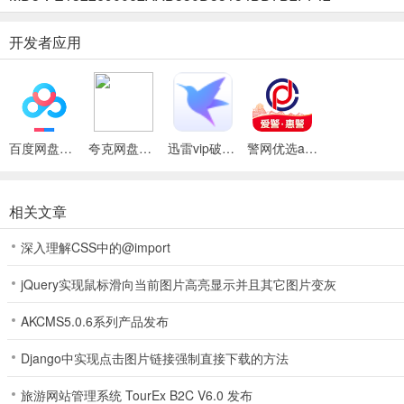
2、警察、辅警、警校生、警属都可以在上面完成认证
开发者应用
3、认证成功后即可在上面优惠购物了
百度网盘绿色免安装Pc电脑版
夸克网盘官方正式版
迅雷vip破解版永久会员2024版
警网优选app
应用亮点
1、每日签到领现金：增加用户粘性，提供额外购物福利。
相关文章
2、限时秒杀活动：定期推出特价商品，抢购实惠好物。
深入理解CSS中的@import
3、助力乡村振兴：对接农产品，购物同时参与公益捐赠。
jQuery实现鼠标滑向当前图片高亮显示并且其它图片变灰
4、正品保障承诺：100%商品正品溯源，购物放心无忧。
AKCMS5.0.6系列产品发布
5、优质配送服务：覆盖全国的配送网络，确保商品快速送达。
Django中实现点击图片链接强制直接下载的方法
更新日志
旅游网站管理系统 TourEx B2C V6.0 发布