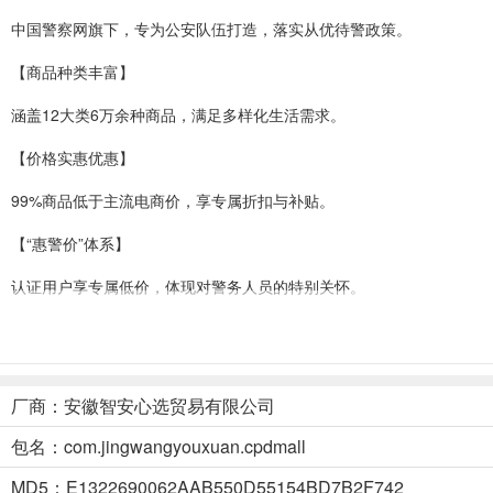
中国警察网旗下，专为公安队伍打造，落实从优待警政策。
【商品种类丰富】
涵盖12大类6万余种商品，满足多样化生活需求。
【价格实惠优惠】
99%商品低于主流电商价，享专属折扣与补贴。
【“惠警价”体系】
认证用户享专属低价，体现对警务人员的特别关怀。
【“亲属号”功能】
家属可共享优惠，扩大惠警范围至家庭。
厂商：安徽智安心选贸易有限公司
警网优选app使用简介
包名：com.jingwangyouxuan.cpdmall
1、打开登录警网优选官方版后首先进行身份认证
MD5：E1322690062AAB550D55154BD7B2F742