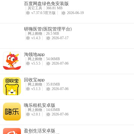
百度网盘绿色免安装版
详情
其它工具
366.81 MB
v7.37.0.5官方版
2026-06-19
研嗨医管(医院管理平台)
网上购物
26.5 MB
v1.4.3
2026-07-17
淘领地app
网上购物
54.06MB
v5.5.5
2026-07-06
回收宝app
网上购物
35.81MB
v5.1.3
2026-07-06
嗨乐租机安卓版
网上购物
14.63MB
v2.0.1
2026-07-06
盈创生活安卓版