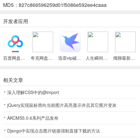
MD5：827c866596259d01f5086e592ee4caaa
功能多样：具备分类记账、预算监控、随时记账、图片记账、数据备
份等丰富功能，满足各种记账需求。
开发者应用
4.
安全保障：可为记账本设置专属密码，加密保护用户数据。
百度网盘绿色免安装Pc电脑版
夸克网盘官方正式版
迅雷vip破解版永久会员2024版
人生瞬间最新手机版
俄聊最新手机版
即账(智能记账软件)怎么样
1、即账操作简便，创新拍照识别技术，拍发票就能自动记账，让记账
相关文章
轻松。
深入理解CSS中的@import
2、界面友好，操作直观，带来极致记账体验。
3、功能多样，分类记账、预算监控、随时记账、图片记账、数据备份
jQuery实现鼠标滑向当前图片高亮显示并且其它图片变灰
等一应俱全。
AKCMS5.0.6系列产品发布
Django中实现点击图片链接强制直接下载的方法