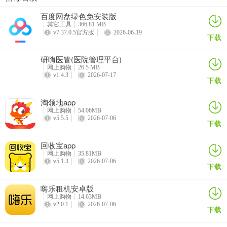
百度网盘绿色免安装版
亦齐乐商城
其它工具
366.81 MB
v7.37.0.5官方版
2026-06-19
亦齐乐商城能满足你便捷购物的需求。它是个很棒的购物平台，有诸
下载
多实用功能。这里有直播电商购物，主播实时推荐优品，还支持直播
研嗨医管(医院管理平台)
观看与回放，让你随时不错过心仪好物。商品在线选购也很方便，平
网上购物
26.5 MB
台展示各类好物，能轻松下单购买并管理地址。订单综合管理功能强
v1.4.3
2026-07-17
下载
大，可查询订单、管理优惠券和积分。还有积分福利兑换，通过积分
商城，完成任务就能兑换商品。在亦齐乐商城新增收货地址也简单，
淘领地app
打开软件进入首页选好物品，进入购买界面下滑点击配送，选收货地
网上购物
54.06MB
v5.5.5
2026-07-06
址时点击上方新增地址，填好姓名、联系方式和具体收货地址，下方
下载
还能复制信息智能识别，最后点击保存就行。有了它，购物省心又便
捷，是你购物和打理生活的好帮手。
回收宝app
网上购物
35.81MB
v5.1.3
2026-07-06
亦齐乐app中如何新增收货地址
下载
1、打开亦齐乐软件进入首页，选择要购买的物品;
嗨乐租机安卓版
网上购物
14.63MB
v2.0.1
2026-07-06
下载
2、进入物品购买界面往下滑，看到配送，点击进去;