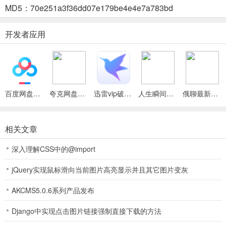
3.
MD5：70e251a3f36dd07e179be4e4e7a783bd
支持实时观看与回放，用户无需费心筛选，就能轻松获取有用信息，
兼顾实用性与便捷性，日常使用十分省心。
开发者应用
4.
包含直播积分兑换等实用模块，完成任务可积分兑换商品，为用户带
来福利体验。
百度网盘绿色免安装Pc电脑版
夸克网盘官方正式版
迅雷vip破解版永久会员2024版
人生瞬间最新手机版
俄聊最新手机版
亦齐乐(直播购物平台)怎么样
相关文章
1
深入理解CSS中的@import
亦齐乐是聚焦直播电商与好物购物的实用平台，做用户购物好助手与
jQuery实现鼠标滑向当前图片高亮显示并且其它图片变灰
生活好参谋。
AKCMS5.0.6系列产品发布
2
Django中实现点击图片链接强制直接下载的方法
它主打百货直播场景，支持实时观看与回放，专业主播推荐优质好
物。