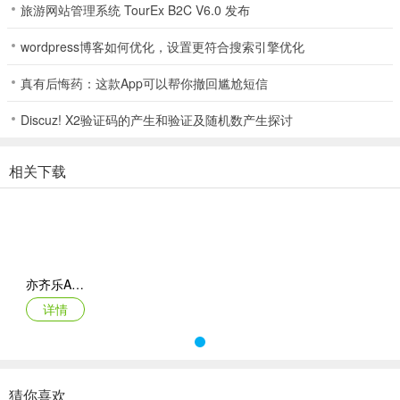
旅游网站管理系统 TourEx B2C V6.0 发布
3
wordpress博客如何优化，设置更符合搜索引擎优化
平台功能完善，涵盖商品选购、地址管理、订单查询及积分优惠券管
真有后悔药：这款App可以帮你撤回尴尬短信
理等。
Discuz! X2验证码的产生和验证及随机数产生探讨
亦齐乐APP下载安装最新版本更新内容
相关下载
想下载安装最新版本的亦齐乐 APP 吗？它可是一款超实用的平台。聚
焦直播电商与好物购物，主打百货直播场景，能让你实时观看直播，
错过还能看回放。专业主播会推荐各种优质好物，提供全流程电商服
务。在这里，你可以轻松选购商品，还能管理地址、查询订单、管理
积分和优惠券。新增收货地址也很简单，打开软件进入首页选好物
亦齐乐App
品，进入购买界面下滑点击配送，再点上方新增地址，填好姓名、联
详情
系方式和收货地址，下方还有复制信息智能识别功能，最后保存就
行。它就像你的购物好帮手，无需费心筛选，轻松获取有用信息，兼
顾实用性与便捷性，日常购物省心又省力，赶紧下载体验吧！
猜你喜欢