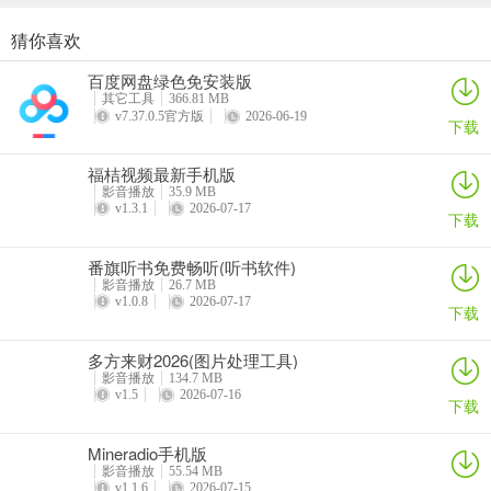
您的二次创作提供纯净素材。内置均衡器、混响、降噪等多维工具，
支持波形可视化编辑，可对提取的音频进行精细化调校，满足您的专
猜你喜欢
业制作需求。而且它全面支持MP3、WAV、AAC、FLAC等主流音频
人人剧场
吃鸡录屏app
人人影视tv客户端
4K视频
百度网盘绿色免安装版
格式的导入与导出，还能自定义比特率与采样率。其全流程离线操
详情
详情
详情
详情
其它工具
366.81 MB
作，保障了您原始素材的私密性与安全性。高性能处理引擎，处理长
v7.37.0.5官方版
2026-06-19
下载
时间高码率音频文件也快速响应不卡顿。界面简洁高效，新手也能快
速上手。按照新手使用指南，几步就能轻松搞定。无论是制作短视频
福桔视频最新手机版
BGM还是进行专业音频后期，它都是您可靠的帮手，值得拥有！
影音播放
35.9 MB
v1.3.1
2026-07-17
下载
番旗听书免费畅听(听书软件)
伴奏提取Audio音乐制作2026官方最新版本常见问题
影音播放
26.7 MB
问：如何安装伴奏提取Audio音乐制作2026官方最新版本？
v1.0.8
2026-07-17
下载
答：文中未提及具体安装方式，你可前往官方渠道或正规应用市场搜
多方来财2026(图片处理工具)
索“伴奏提取Audio音乐制作2026官方最新版本”进行下载安装。
影音播放
134.7 MB
v1.5
2026-07-16
下载
问：软件支持哪些音频格式的导入与导出？
Mineradio手机版
答：支持MP3、WAV、AAC、FLAC等主流音频格式的导入与导出，
影音播放
55.54 MB
还允许自定义比特率与采样率。
v1.1.6
2026-07-15