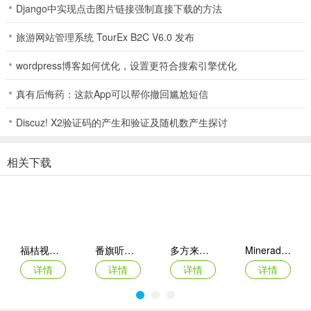
5、简洁高效的界面：功能布局清晰，简化复杂音频处理流程，新手易
Django中实现点击图片链接强制直接下载的方法
上手，能产出专业作品。
旅游网站管理系统 TourEx B2C V6.0 发布
wordpress博客如何优化，设置更符合搜索引擎优化
伴奏提取Audio音乐制作2026官方最新版本使用说明
真有后悔药：这款App可以帮你撤回尴尬短信
1. 安装 app 后启动并授予存储权限，便可开启使用之旅。
Discuz! X2验证码的产生和验证及随机数产生探讨
2. 在主界面按需选提取伴奏等功能入口，进入操作流程。
3. 从本地文件库选目标视频或音频，软件自动加载分析。
相关下载
4. 预览界面试听分离效果，用内置工具简单裁剪或调音量。
5. 选好音频质量与格式，一键导出保存到指定文件夹。
福桔视频最新手机版
番旗听书免费畅听(听书软件)
多方来财2026(图片处理工具)
Mineradio手机版
伴奏提取audio音乐制作教程
详情
详情
详情
详情
想制作自己的音乐，却愁没有合适的伴奏？别担心，伴奏提取Audio音
乐制作工具来帮您！它能从各类视频文件中精准剥离人声与伴奏，为