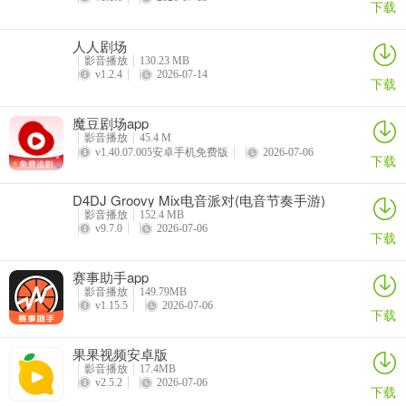
下载
问：新手使用该软件有哪些步骤？
人人剧场
影音播放
130.23 MB
答：完成安装后启动应用并授予必要存储权限；在主功能界面选具体
v1.2.4
2026-07-14
下载
功能入口；从本地文件库选目标文件；在预览界面试听并简单裁剪或
调音量；最后选音频质量与格式导出保存。
魔豆剧场app
影音播放
45.4 M
v1.40.07.005安卓手机免费版
2026-07-06
下载
D4DJ Groovy Mix电音派对(电音节奏手游)
影音播放
152.4 MB
v9.7.0
2026-07-06
下载
赛事助手app
影音播放
149.79MB
v1.15.5
2026-07-06
下载
果果视频安卓版
影音播放
17.4MB
v2.5.2
2026-07-06
下载