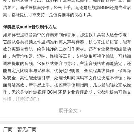
校；多格式兼容导出。优势有全流程离线操作、高性能处理引擎、简
洁界面。新手按指南操作，轻松上手。无论是短视频BGM还是专业后
期，都能提供可靠支持，是值得推荐的良心工具。
伴奏提取audio音乐制作方法
如果你想提取音频中的伴奏来制作音乐，那这款工具就太适合你啦！
它能从各类视频文件里精准剥离人声与伴奏，核心算法超厉害，能有
效分离混合音轨，给你纯净的二次创作素材。还有专业级音频编辑功
能，内置均衡器、混响、降噪等工具，支持波形可视化编辑，可精细
调校提取的音频。它多格式兼容与导出，主流音频格式都能搞定，还
能自定义比特率与采样率。优势也很明显，全流程离线操作，保障隐
私安全；高性能处理引擎，处理长时间高码率文件也快速不卡顿；界
面简洁高效，新手易上手。按照新手使用指南，几步就能轻松完成操
作，无论是制作短视频 BGM 还是专业音频后期，它都能提供可靠支
持哦，赶紧试试吧！
展开全文 +
伴奏提取Audio音乐制作2026官方最新版本优势
1. 全流程离线操作：本地处理保障素材安全隐私，无需联网，安心进
行音频处理。
厂商：暂无厂商