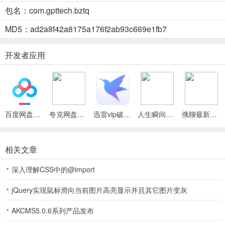
2. 高性能处理引擎：优化算法，快速响应处理长时高码率音频，不卡
包名：com.gpttech.bztq
顿崩溃。
MD5：ad2a8f42a8175a176f2ab93c669e1fb7
3. 简洁高效界面：布局清晰，简化流程，新手也能快速上手制作专业
音频。
开发者应用
伴奏提取Audio音乐制作2026官方最新版本功能
1、智能音频提取：能从各类视频精准剥离人声与伴奏，核心算法分离
百度网盘绿色免安装Pc电脑版
夸克网盘官方正式版
迅雷vip破解版永久会员2024版
人生瞬间最新手机版
俄聊最新手机版
混合音轨，提供纯净二次创作素材。
2、专业级音频编辑：内置均衡器等工具，支持波形可视化编辑，可精
细化调校提取音频，满足专业需求。
相关文章
3、多格式兼容与导出：全面支持主流音频格式导入导出，允许自定义
深入理解CSS中的@import
比特率与采样率，适配不同平台。
jQuery实现鼠标滑向当前图片高亮显示并且其它图片变灰
4、全流程离线操作：所有音频处理在本地完成，保障用户素材私密性
与安全性，无需上传网络。
AKCMS5.0.6系列产品发布