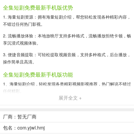
全集短剧免费最新手机版优势
1. 海量短剧资源：拥有海量短剧介绍，帮您轻松发现各种精彩内容，
不错过任何热门影视。
2. 流畅播放体验：本地放映厅支持多种格式，流畅播放拒绝卡顿，畅
享沉浸式视频体验。
3. 便捷音频提取：可轻松提取视频音频，支持多种格式，后台播放，
操作简单且高清。
全集短剧免费最新手机版功能
1、海量短剧介绍，轻松发现各类精彩视频影视推荐，热门解说不错过
任何精彩。
展开全文 +
2、本地放映厅支持多格式，畅享沉浸式播放体验，流畅不卡顿。
3、可轻松提取视频音频，支持多音频格式，后台播放操作简单。
厂商：暂无厂商
4、拥有丰富榜单，口碑榜、新剧榜等清晰，快速找到热门短剧。
包名：com.yjwl.hmj