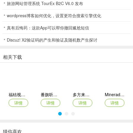
旅游网站管理系统 TourEx B2C V6.0 发布
内容。
wordpress博客如何优化，设置更符合搜索引擎优化
问：本地放映厅有什么特点？
真有后悔药：这款App可以帮你撤回尴尬短信
答：支持多种视频格式，畅享沉浸式视频播放体验，流畅播放拒绝卡
顿。
Discuz! X2验证码的产生和验证及随机数产生探讨
问：音频提取功能如何？
相关下载
答：可轻松提取视频音频进行操作，支持多种音频文件格式，能后台
播放，播放简洁高清，操作简单。
问：软件有哪些榜单？
答：有口碑榜、新剧榜等，清晰明了，能快速帮您找到精彩热门短
福桔视频最新手机版
番旗听书免费畅听(听书软件)
多方来财2026(图片处理工具)
Mineradio手机版
剧。
详情
详情
详情
详情
问：新版有什么特性？
答：优化了部分细节。
猜你喜欢