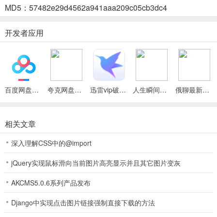
5、优化部分细节，带来更优质体验，让您畅享全集短剧免费观看。
MD5：57482e29d4562a941aaa209c05cb3dc4
全集短剧免费最新手机版使用说明
开发者应用
1. 海量短剧介绍：平台拥有海量短剧，助您轻松发现各类精彩视频影
视推荐。
2. 本地放映厅：支持多种视频格式，畅享沉浸式播放体验，流畅无卡
顿。
百度网盘绿色免安装Pc电脑版
夸克网盘官方正式版
迅雷vip破解版永久会员2024版
人生瞬间最新手机版
俄聊最新手机版
3. 音频提取：可轻松提取视频音频，支持多种音频格式，能后台播
放。
相关文章
4. 简洁高清操作：音频播放简洁高清，支持滑动切换本地视频播放。
深入理解CSS中的@import
5. 丰富榜单：口碑榜、新剧榜等清晰呈现，快速帮您找到热门短剧。
jQuery实现鼠标滑向当前图片高亮显示并且其它图片变灰
全集短剧免费最新手机版常见问题
AKCMS5.0.6系列产品发布
问：“全集短剧免费最新手机版”能看哪些内容？
Django中实现点击图片链接强制直接下载的方法
答：拥有海量短剧介绍，还有热门影视解说，能让您不错过任何精彩