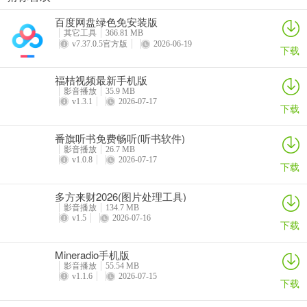
人人剧场
吃鸡录屏app
人人影视tv客户端
4K视频
百度网盘绿色免安装版
详情
详情
详情
详情
其它工具
366.81 MB
v7.37.0.5官方版
2026-06-19
下载
福桔视频最新手机版
影音播放
35.9 MB
v1.3.1
2026-07-17
下载
番旗听书免费畅听(听书软件)
影音播放
26.7 MB
v1.0.8
2026-07-17
下载
多方来财2026(图片处理工具)
影音播放
134.7 MB
v1.5
2026-07-16
下载
Mineradio手机版
影音播放
55.54 MB
v1.1.6
2026-07-15
下载