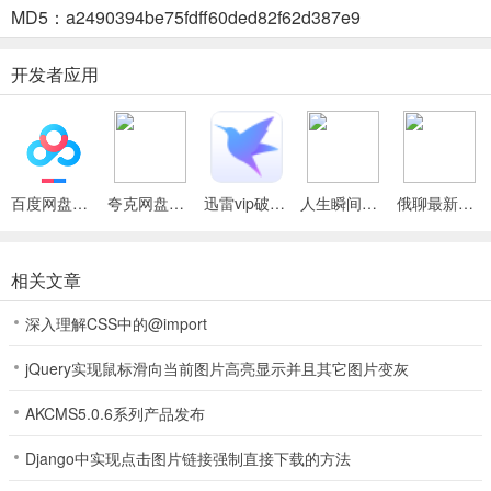
MD5：a2490394be75fdff60ded82f62d387e9
i音乐怎么关闭自动续费
i音乐取消：进入i音乐--我的--会员中心--立即续费--点击"我的会员"进
开发者应用
入我的会员页面，如果已经开通连续包月会有"关闭服务"按钮，点击
可自行关闭连续包月服务，没有该菜单则证明没有开通连续包月服
务。
微信上取消：微信--我--支付--右上角".."--扣费服务--音乐会员包月自
百度网盘绿色免安装Pc电脑版
夸克网盘官方正式版
迅雷vip破解版永久会员2024版
人生瞬间最新手机版
俄聊最新手机版
动续费，点击"关闭服务"即可。
支付宝取消：支付宝--我的--右上角设置图标--支付设置--免密支付/自
动扣款--小额免密支付，点击"关闭服务"即可。
相关文章
i音乐app特色
深入理解CSS中的@import
1.海量好歌，随心畅听
jQuery实现鼠标滑向当前图片高亮显示并且其它图片变灰
无论你是华语流行音乐的狂热粉丝，还是其他音乐类型的爱好者，i音
AKCMS5.0.6系列产品发布
乐都能满足你的需求。这里汇集了众多热门单曲、经典老歌和独家专
辑，让你随时随地享受音乐的魅力。
Django中实现点击图片链接强制直接下载的方法
2.智能管理，个性定制