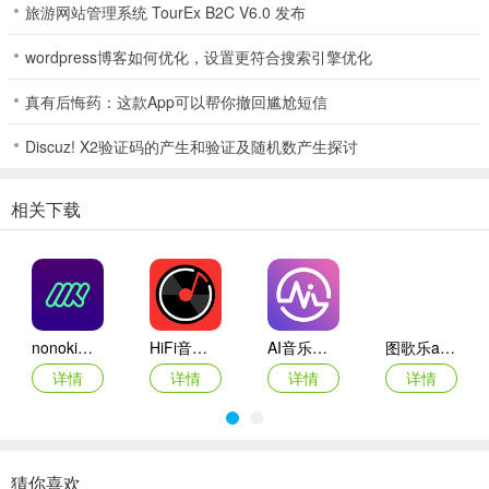
旅游网站管理系统 TourEx B2C V6.0 发布
i音乐支持对音乐进行高效管理，你可以轻松创建歌单，将喜欢的歌曲
wordpress博客如何优化，设置更符合搜索引擎优化
归类整理，方便随时收听。同时，还支持缓存音乐和离线播放，让你
在没有网络的情况下也能畅享音乐。
真有后悔药：这款App可以帮你撤回尴尬短信
3.精准推荐，懂你所需
Discuz! X2验证码的产生和验证及随机数产生探讨
i音乐更懂你的音乐口味。它根据你的听歌历史和喜好，智能推荐适合
你的音乐内容，让你总能发现新的音乐惊喜。
相关下载
nonoki音乐app
HiFi音乐pro
AI音乐学院吉他尤克里里app
图歌乐ai音乐软件
详情
详情
详情
详情
猜你喜欢