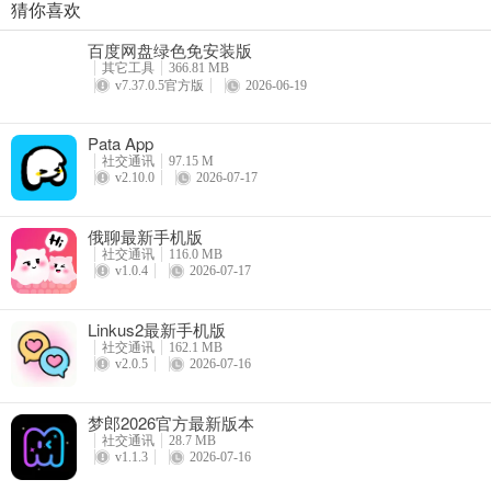
猜你喜欢
陪玩电竞
3、正因这份安全与掌控感，闪糖正在成为优质颜值女性用户向往、奔
百度网盘绿色免安装版
详情
其它工具
366.81 MB
v7.37.0.5官方版
2026-06-19
Pata App
社交通讯
97.15 M
v2.10.0
2026-07-17
俄聊最新手机版
社交通讯
116.0 MB
v1.0.4
2026-07-17
Linkus2最新手机版
社交通讯
162.1 MB
v2.0.5
2026-07-16
梦郎2026官方最新版本
社交通讯
28.7 MB
v1.1.3
2026-07-16