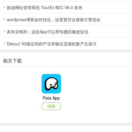
2、接着即可开启聊天，打开手机定位还可以增加附近的人
旅游网站管理系统 TourEx B2C V6.0 发布
wordpress博客如何优化，设置更符合搜索引擎优化
真有后悔药：这款App可以帮你撤回尴尬短信
Discuz! X2验证码的产生和验证及随机数产生探讨
相关下载
Pata App
详情
应用亮点
1、兴趣开聊！主动提问，轻松筛出“对味”的他！
2、收糖心动！男生的“糖”（心意），收不收？你说了算！双向奔赴的