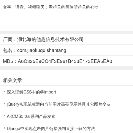
文字、语音、视频聊天，看得见的颜值听得见的心动
闪糖app使用简介
1、打开登录闪糖app后完成真人认证操作
厂商：湖北海豹他趣信息技术有限公司
包名：com.jiaoliuqu.shantang
MD5：A6C325E9CC4F3E961B433E173EEA5EA0
相关文章
深入理解CSS中的@import
jQuery实现鼠标滑向当前图片高亮显示并且其它图片变灰
AKCMS5.0.6系列产品发布
Django中实现点击图片链接强制直接下载的方法