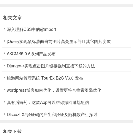
相关文章
3、选择你的角色偏好；
深入理解CSS中的@import
jQuery实现鼠标滑向当前图片高亮显示并且其它图片变灰
4、之后就可以开启你的聊天了。
AKCMS5.0.6系列产品发布
Django中实现点击图片链接强制直接下载的方法
软件亮点
【超多用户】致力于打造一个自愿、平等、纯粹的正向引导交友平
旅游网站管理系统 TourEx B2C V6.0 发布
台。一切都需以尊重。礼貌、安全、真实意愿和一致同意为基础。
wordpress博客如何优化，设置更符合搜索引擎优化
【加强安全】设置多项隐私保护、防骚扰、在线隐身等功能，全方位
真有后悔药：这款App可以帮你撤回尴尬短信
保障您的隐私安全。
Discuz! X2验证码的产生和验证及随机数产生探讨
【玩家标签】丰富完善的甜蜜标签，实时活跃及同城的列表功能，让
您随时都可以更快更精准的找到适合自己的伙伴，从此不再孤单。
相关下载