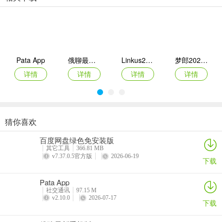
【更加专业】专业服务同好交友，杜绝虚假爱好人士，更加专业
更新日志
v1.2.0版本
修复bug
Pata App
俄聊最新手机版
Linkus2最新手机版
梦郎2026官方最新版本
详情
详情
详情
详情
猜你喜欢
陪玩电竞
Ocha App
Shine拾光app
心动几何
百度网盘绿色免安装版
详情
详情
详情
详情
其它工具
366.81 MB
v7.37.0.5官方版
2026-06-19
下载
Pata App
社交通讯
97.15 M
v2.10.0
2026-07-17
下载