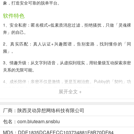
象，打造安全可靠的脱单平台。
软件特色
1、安全私密：匿名模式+低素质消息过滤，拒绝骚扰，只做「灵魂裸
奔」的自己。
2、真实匹配：真人认证+兴趣图谱，告别套路，找到懂你的「同
频」。
3、情趣升级：从文字到语音，从虚拟到现实，用轻量级互动探索亲密
关系的无限可能。
4、成长陪伴：亲密不仅是激情，更是互相治愈。Pubby的「契约」功
能记录关系成长，让每一次互动都成为温暖的回忆。
展开全文 +
Pubby软件使用教程：
1、在本站下载安装好Pubby官方正版，运行软件并登录；
厂商：陕西灵动异想网络科技有限公司
包名：com.biuteam.snsbiu
2、根据真实情况填写个人资料；
MD5：DDE1835DCAFECC103734881F8B70DF84