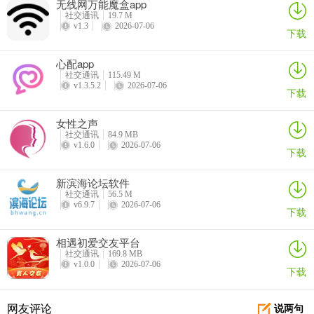
超级链接未来是一款全新升级的综合社交玩法平台。它完成了经典内
无线网万能魔盒app
社交通讯
19.7 M
容的平滑迁移与体验重构，像旅行世界群体对抗等核心玩法都完整保
v1.3
2026-07-06
下载
留，账号资产与社交关系无缝同步，老用户能快速衔接，上线初期还
有专属积分福利，上手很友好。
心配app
社交通讯
115.49 M
平台玩法革新，有全域沙盘策略战场。四大核心地块可自由探索征
v1.3.5.2
2026-07-06
下载
战，比如个人城镇是私人基地，群基地能强化防御等。狗狗新系统上
线，健康值有具体规则，如随产出狗粮衰减等。超级币瓜分玩法也有
女性之声
调整。
社交通讯
84.9 MB
v1.6.0
2026-07-06
下载
关于大家关心的“超级链接未来**是诈骗吗”这个问题，目前没有直接关
联信息表明它存在诈骗情况。这款软件在社交体验上有诸多创新和优
新滨海论坛软件
化，能给用户带来全新社交乐趣与策略对抗体验，大家可以放心尝
社交通讯
56.5 M
v6.9.7
2026-07-06
试，按照简单的注册登录流程来开启新社交之旅。
下载
超级链接未来app怎么注册，怎么登录？
相遇初爱交友平台
社交通讯
169.8 MB
1、选择下载超级链接未来app；
v1.0.0
2026-07-06
下载
网友评论
说两句