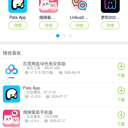
超级链接未来2026官方最新版本怎么样
1、全新升级，经典玩法完整迁移，体验重构，账号资产与社交关系无
Pata App
俄聊最新手机版
Linkus2最新手机版
梦郎2026官方最新版本
缝同步。
详情
详情
详情
详情
2、上线初期有专属积分福利，上手友好，老用户能快速衔接。
3、全域沙盘开启，策略对抗升级，四大核心地块自由探索征战。
猜你喜欢
陪玩电竞
Ocha App
Shine拾光app
心动几何
百度网盘绿色免安装版
详情
详情
详情
详情
超级链接未来**怎么变现
其它工具
366.81 MB
v7.37.0.5官方版
2026-06-19
下载
超级链接未来是一个全新升级的综合社交玩法平台。它完成了经典内
容的平滑迁移与体验重构，像旅行世界群体对抗等核心玩法都完整保
Pata App
留，账号资产与社交关系无缝同步，老用户能快速衔接，上线还有专
社交通讯
97.15 M
属积分福利，上手轻松。它有着诸多功能亮点，核心玩法迁移后体验
v2.10.0
2026-07-17
下载
全面升级；开发了全域沙盘策略战场，四大核心地块超有趣，攻防操
作策略拉满；新增狗狗健康值系统，丰富养成乐趣。超级链接未来的
俄聊最新手机版
超级币瓜分玩法也有调整，战犬还有瓜分权益。在这里，你能体验到
社交通讯
116.0 MB
v1.0.4
2026-07-17
下载
社交与策略玩法融合的乐趣，满足社交互动需求，享受全新的社交体