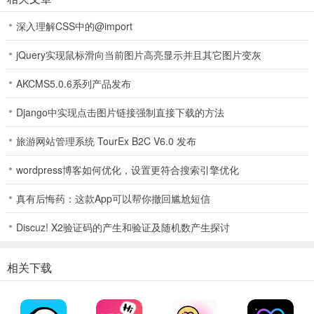
玩法革新，全域沙盘开启，策略对抗全面升级。打破传统单一群聊攻
深入理解CSS中的@import
防模式，打造坐标化全域沙盘，多线调度资源争夺战略布局全面上
jQuery实现鼠标滑向当前图片高亮显示并且其它图片变灰
线，开启全新策略对战时代。
AKCMS5.0.6系列产品发布
3.
Django中实现点击图片链接强制直接下载的方法
狗狗新系统上线，养成策略再升级。新增狗狗健康值系统，丰富狗狗
养成乐趣优化策略深度，具体规则如下：健康值衰减、操作限制、治
旅游网站管理系统 TourEx B2C V6.0 发布
疗恢复、特殊规则。
wordpress博客如何优化，设置更符合搜索引擎优化
真有后悔药：这款App可以帮你撤回尴尬短信
Discuz! X2验证码的产生和验证及随机数产生探讨
相关下载