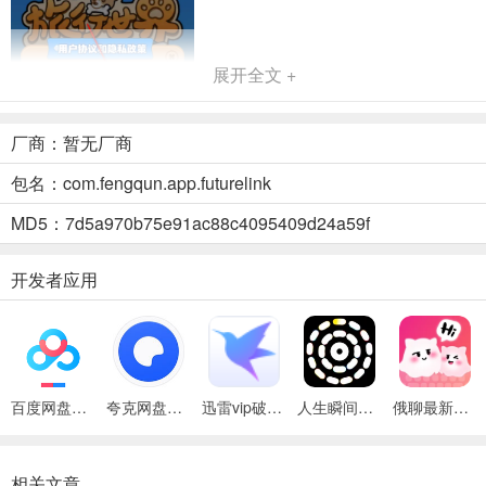
展开全文 +
厂商：暂无厂商
包名：com.fengqun.app.futurelink
MD5：7d5a970b75e91ac88c4095409d24a59f
开发者应用
超级链接未来2026官方最新版本优势
1.
经典玩法完整迁移，体验全面升级。原有的旅行世界群体对抗等核心
百度网盘绿色免安装Pc电脑版
夸克网盘官方正式版
迅雷vip破解版永久会员2024版
人生瞬间最新手机版
俄聊最新手机版
玩法完整保留，账号资产与社交关系无缝同步，老用户可快速衔接，
上线初期还提供专属积分福利，上手十分友好。
相关文章
2.