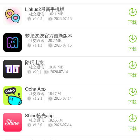
验，在策略对抗中感受不一样的社交玩法，无论是个人发展还是社交
Linkus2最新手机版
互动，都能通过这个平台找到新乐趣，助力你在社交玩法中探索变现
社交通讯
162.1 MB
可能，比如通过群基地发展、战犬权益等，满足社交与收益需求。
v2.0.5
2026-07-16
下载
梦郎2026官方最新版本
社交通讯
28.7 MB
v1.1.3
2026-07-16
下载
陪玩电竞
社交通讯
19.97 MB
v20
2026-07-14
下载
Ocha App
社交通讯
184.7 M
v1.2.1
2026-07-14
下载
Shine拾光app
社交通讯
192.66 M
v1.3.0
2026-07-14
下载
超级链接未来**是诈骗吗