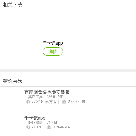
相关下载
帮助大家更好的了解心理行业
【资质认证心理咨询师】
平台入驻国家认证的心理咨询师超1000位 累计服务超1000万+用户
咨询类型覆盖了心理健康、情绪压力、亲子教育、恋爱情感、职场发展
千卡记app
详情
更新日志
v6.2.9版本
修复已知bug，让软件更稳定
猜你喜欢
汇华医疗官网版
百度网盘绿色免安装版
详情
其它工具
366.81 MB
v7.37.0.5官方版
2026-06-19
千卡记app
医疗健康
74.2 M
v1.1.9
2026-07-14