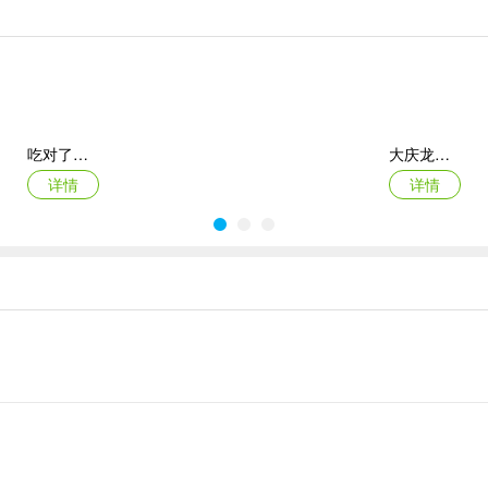
等多个领域
吃对了么最新版
大庆龙南医院app
详情
详情
首钢云病历app
众法网正式版
详情
详情