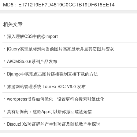
2、这里提供多种心理问题的测试，例如测试你有没有焦虑症
MD5：E171219EF7D4519C0CC1B19DF615EE14
相关文章
3、app还会为大家推荐全国各地的优秀心理咨询师
深入理解CSS中的@import
4、app结合ai技术为大家提供了ai心灵伙伴，让它抚平你的心理创伤
jQuery实现鼠标滑向当前图片高亮显示并且其它图片变灰
AKCMS5.0.6系列产品发布
应用亮点
Django中实现点击图片链接强制直接下载的方法
【多种咨询方式灵活沟通】
旅游网站管理系统 TourEx B2C V6.0 发布
实时语音、视频通话、图文沟通
wordpress博客如何优化，设置更符合搜索引擎优化
帮助用户解决心理难题，引导用户走出困境
真有后悔药：这款App可以帮你撤回尴尬短信
【心理知识分享】
Discuz! X2验证码的产生和验证及随机数产生探讨
分享各类心理相关的干货知识