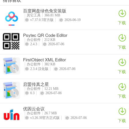
EXCEL必备工具箱
启信宝
procepool流程建模系统
恒源好用订单管理系统
【基础】引用消息支持搜索
百度网盘绿色免安装版
详情
详情
详情
详情
其它工具
366.81 MB
【基础】个人信息页面支持查看共同群聊、会议及互发的文件
v7.37.0.5官方版
2026-06-19
下载
【基础】机器人支持自定义工具栏
Psytec QR Code Editor
办公软件
212 KB
【群聊】聊天顶部卡片优化
2.4.3
2026-07-06
下载
【群聊】支持设置群管理员
FirstObject XML Editor
【日程】优化关注人全选和清空操作
办公软件
382 KB
2.3.4 汉化版
2026-07-06
下载
【日程】支持同步outlook日历
启盟传真之星
【会议】增加一键复制会议链接按钮
办公软件
12.21 MB
6.3
2026-07-06
下载
【机器人】智能小丰支持独立弹窗
优因云会议
【机器人】优化群聊添加机器人操作体验
办公软件
26.7 MB
v3.26.39官方正式版
2026-07-06
下载
【国际化】支持选择目标翻译语言