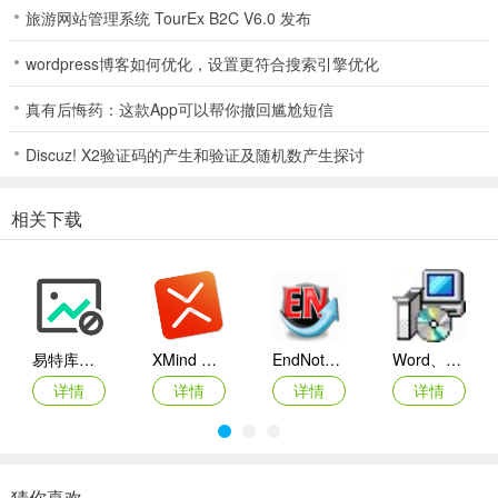
旅游网站管理系统 TourEx B2C V6.0 发布
3、网络会议
满足远程办公需求，使沟通便捷高效
wordpress博客如何优化，设置更符合搜索引擎优化
真有后悔药：这款App可以帮你撤回尴尬短信
软件优势
1、随时随地查询公司内部通讯录，丰声在手，通讯录全都有。
Discuz! X2验证码的产生和验证及随机数产生探讨
2、记录各种重要信息，及时传达给相关人士，解决各种问题。
相关下载
3、打字打累了?就用语音吧，而且支持语音通话功能哦。
4、可以在手机将文件发送到电脑，方便在电脑接收文件
5、可以查看自己的群，轻松和成员在软件交换信息
易特库存管理软件
XMind ZEN(思维导图软件)
EndNote X6
Word、Excel、PowerPoint 2007兼容包下载 (兼容2003补丁插件包)
更新日志
详情
详情
详情
详情
v10.0.0.1268版本
【基础】超大文件发送
【基础】转发消息支持添加附言
猜你喜欢