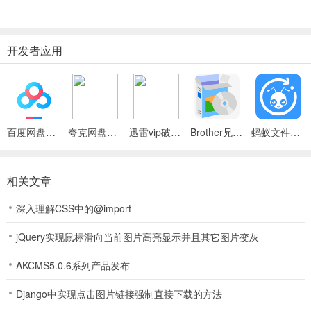
便捷&科学管理个人日程,工作一目了然
3、考勤
开发者应用
可以对员工考勤记录进行统计以及签到
4、审批
可以对文件进行发送以及审批
百度网盘绿色免安装Pc电脑版
夸克网盘官方正式版
迅雷vip破解版永久会员2024版
Brother兄弟 MFC-8480DN多功能一体机ISIS驱动
蚂蚁文件（数据恢复大师）
5、账本
可以对工作财务账本进行统计以及分析
相关文章
软件特色
深入理解CSS中的@import
1、即时沟通
jQuery实现鼠标滑向当前图片高亮显示并且其它图片变灰
桌面端与移动端信息同步，重要信息无疏漏
AKCMS5.0.6系列产品发布
2、日程管理
Django中实现点击图片链接强制直接下载的方法
日程展示工作安排，高效协作管理