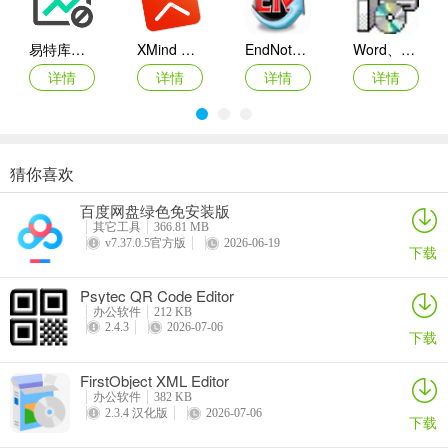
易特库存管理软件
XMind ZEN(思维导图软件)
EndNote X6
Word、Excel、PowerPoint 2007兼容包下载 (兼容2003补丁插件包)
详情
详情
详情
详情
猜你喜欢
EXCEL必备工具箱
启信宝
procepool流程建模系统
恒源好用订单管理系统
百度网盘绿色免安装版
详情
详情
详情
详情
其它工具
366.81 MB
v7.37.0.5官方版
2026-06-19
下载
Psytec QR Code Editor
办公软件
212 KB
2.4.3
2026-07-06
下载
FirstObject XML Editor
办公软件
382 KB
2.3.4 汉化版
2026-07-06
下载