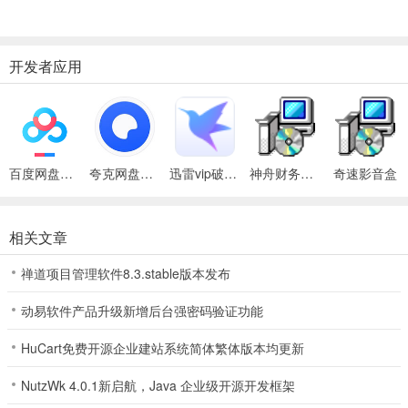
的文件管理功能，让用户在第一企信中查找资料比在网盘中更加方
便，公司PC的会话记录，回家用手机亦可轻松查阅。
开发者应用
电话/会议
PC客户端、手机客户端内置软件电话，语音质量足可以媲美传统的固
话和手机通话质量，网内互拨免费，可以从两个人的通话直接通过加
人来建立多方的电话会议，出差在外也能与同事内部短号通话，更省
百度网盘绿色Pc电脑版
夸克网盘官方正式版
迅雷vip破解版永久会员2024版
神舟财务软件
奇速影音盒
电话费。
相关文章
禅道项目管理软件8.3.stable版本发布
动易软件产品升级新增后台强密码验证功能
HuCart免费开源企业建站系统简体繁体版本均更新
NutzWk 4.0.1新启航，Java 企业级开源开发框架