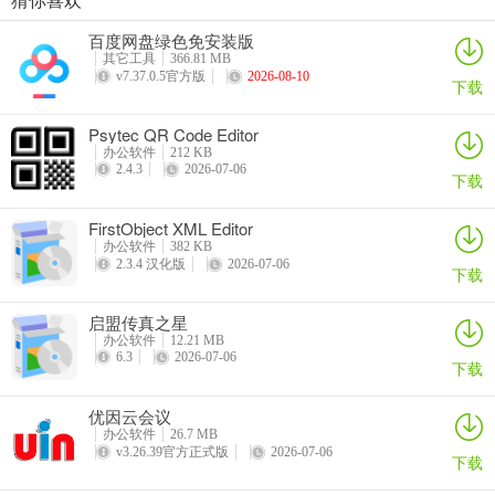
EXCEL必备工具箱
启信宝
procepool流程建模系统
恒源好用订单管理系统
百度网盘绿色免安装版
详情
详情
详情
详情
其它工具
366.81 MB
v7.37.0.5官方版
2026-08-10
下载
Psytec QR Code Editor
办公软件
212 KB
2.4.3
2026-07-06
下载
FirstObject XML Editor
办公软件
382 KB
2.3.4 汉化版
2026-07-06
下载
启盟传真之星
办公软件
12.21 MB
6.3
2026-07-06
下载
优因云会议
办公软件
26.7 MB
v3.26.39官方正式版
2026-07-06
下载