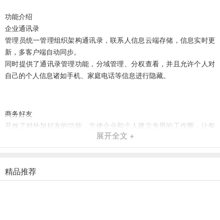
功能介绍
企业通讯录
管理员统一管理组织架构通讯录，联系人信息云端存储，信息实时更
新，多客户端自动同步。
同时提供了通讯录管理功能，分域管理、分权查看，并且允许个人对
自己的个人信息诸如手机、家庭电话等信息进行隐藏。
商务好友
开放了对外加好友的功能，方便企业和个人建立专用的工作圈，让每
展开全文 +
个人都可以创建多个团队，利用好友和多团队来实现企业内外部的沟
通与协同。
精品推荐
即时消息与文件传输
支持多种客户端之间的即时消息，还可语音对讲、拍照发图、文件传
输，信息沟通更便利。会话内容云端存储，PC、手机数据同步，实用